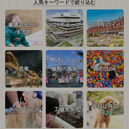
人気キーワードで絞り込む
厳選お出かけ
2026年オープ
2026年のイベ
まとめ
ン
ント
恐竜
無料・格安
雨の日OK
今日は何の
グルメフェス
工場見学
日？