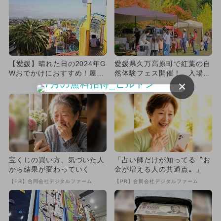
【愛媛】晴れた日の2024年G
愛媛県久万高原町で紅葉の自
Wおでかけにおすすめ！屋外
然体験フェス開催！ 入場無
施設の人気ランキング
料＆親子で楽しめる体験多数
×
宝くじの買い方、気づいた人
「占い師だけが知ってる〝お
から結果が変わっていく
金が増える人の共通点〟」
【PR】合同会社デジタルファーム
【PR】合同会社デジタルファーム