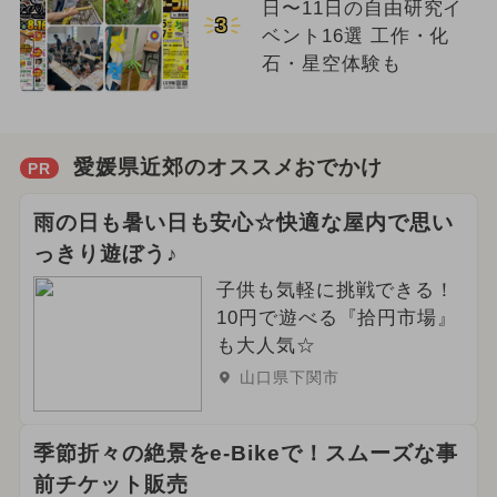
日〜11日の自由研究イ
3
ベント16選 工作・化
石・星空体験も
愛媛県近郊のオススメおでかけ
PR
雨の日も暑い日も安心☆快適な屋内で思い
っきり遊ぼう♪
子供も気軽に挑戦できる！
10円で遊べる『拾円市場』
も大人気☆
山口県下関市
季節折々の絶景をe-Bikeで！スムーズな事
前チケット販売