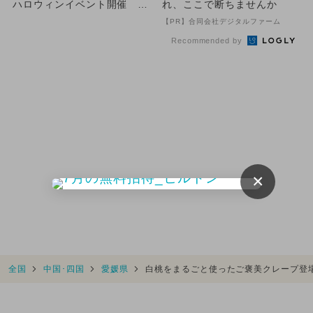
ハロウィンイベント開催 仮
れ、ここで断ちませんか
装コンテストやお菓子まき
【PR】合同会社デジタルファーム
な...
Recommended by
×
全国
中国･四国
愛媛県
白桃をまるごと使ったご褒美クレープ登場