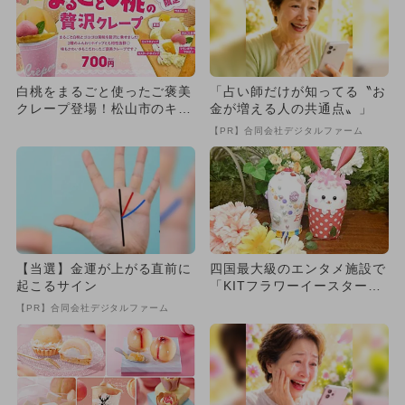
白桃をまるごと使ったご褒美
「占い師だけが知ってる〝お
クレープ登場！松山市のキス
金が増える人の共通点〟」
ケKITで6月より期間限定
【PR】合同会社デジタルファーム
販...
【当選】金運が上がる直前に
四国最大級のエンタメ施設で
起こるサイン
「KITフラワーイースター20
24」開催 エッグハント...
【PR】合同会社デジタルファーム