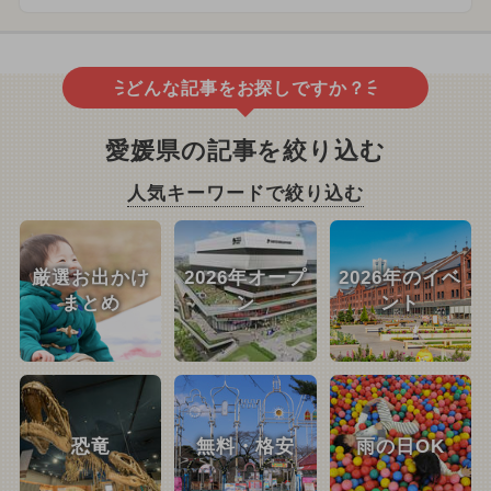
どんな記事をお探しですか？
愛媛県の記事を絞り込む
人気キーワードで絞り込む
厳選お出かけ
2026年オープ
2026年のイベ
まとめ
ン
ント
恐竜
無料・格安
雨の日OK