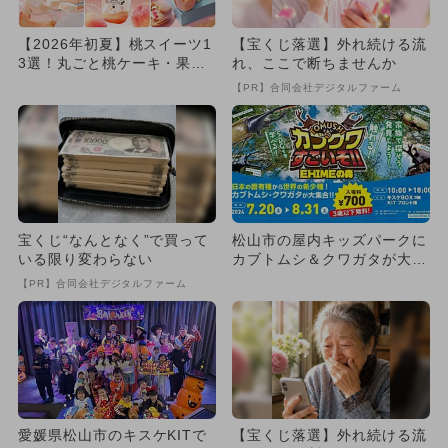
【2026年初夏】桃スイーツ1
【宝くじ落選】外れ続ける流
3選！丸ごと桃ケーキ・果肉
れ、ここで断ちませんか
たっぷりシェイク・パンケ...
【PR】合同会社デジタルファーム
宝くじ“なんとなく”で買って
松山市の屋内キッズパークに
いる限り変わらない
カブトムシ＆クワガタが大集
合！ 触れる＆SDGsも学
【PR】合同会社デジタルファーム
べ...
愛媛県松山市のキスケKITで
【宝くじ落選】外れ続ける流