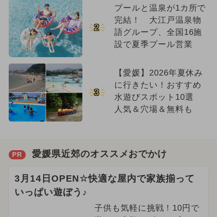
プールと温泉が1カ所で
完結！ 大江戸温泉物
2
語グループ、全国16施
設で夏季プール営業
【愛媛】2026年夏休み
に行きたい！おすすめ
3
水遊びスポット10選
人気＆穴場＆無料も
愛媛県近郊のオススメおでかけ
PR
3月14日OPEN☆快適な屋内で家族揃って
いっぱい遊ぼう♪
子供も気軽に挑戦！10円で