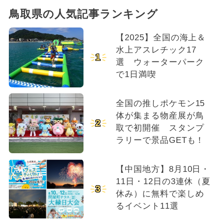
鳥取県の人気記事ランキング
【2025】全国の海上＆
水上アスレチック17
1
選 ウォーターパーク
で1日満喫
全国の推しポケモン15
体が集まる物産展が鳥
2
取で初開催 スタンプ
ラリーで景品GETも！
【中国地方】8月10日・
11日・12日の3連休（夏
3
休み）に無料で楽しめ
るイベント11選