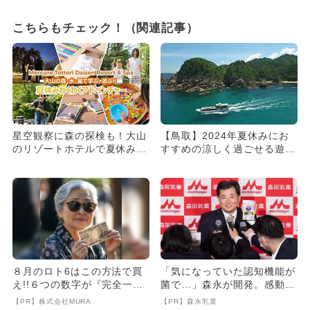
こちらもチェック！（関連記事）
星空観察に森の探検も！大山
【鳥取】2024年夏休みにお
のリゾートホテルで夏休み限
すすめの涼しく過ごせる遊び
定の体験プログラムが毎日開
場＆スポット7選
催
８月のロト6はこの方法で買
「気になっていた認知機能が
え!!６つの数字が『完全一
菌で…」森永が開発。感動の
致』する方法
70代続出
【PR】株式会社MURA
【PR】森永乳業