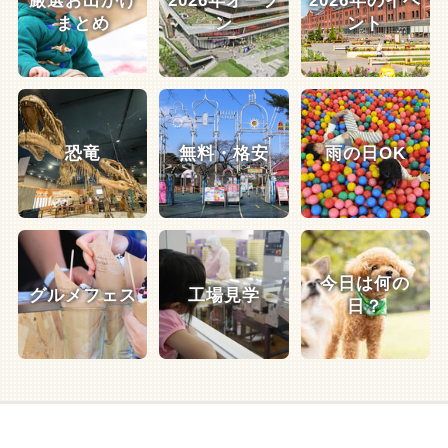
厳選お出かけ
2026年オープ
2026年のイベ
まとめ
ン
ント
恐竜
無料・格安
雨の日OK
今日は何の
グルメフェス
工場見学
日？