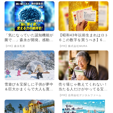
「気になっていた認知機能が
【昭和43年以前生まれはロト
菌で…」森永が開発。感動の
６この数字を買うべき】6つ
70代続出
の数字が「完全一致」する
【PR】森永乳業
【PR】株式会社MURA
方...
雪遊び＆宝探しに子供が夢中
売り場じゃ教えてくれない！
＆巨大かまくらで大人も寛げ
当たる人だけがやってる宝く
る！冬の楽園が鳥取大山に誕
じの習慣
【PR】合同会社デジタルファーム
生