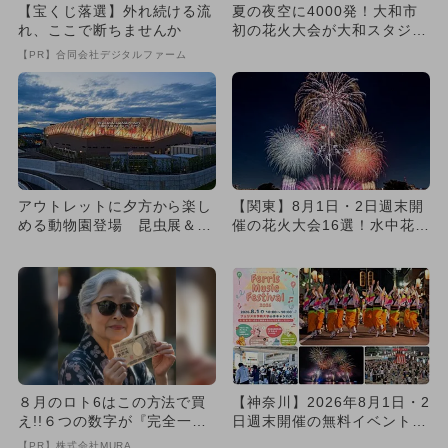
【宝くじ落選】外れ続ける流
夏の夜空に4000発！大和市
れ、ここで断ちませんか
初の花火大会が大和スタジア
ムで開催
【PR】合同会社デジタルファーム
アウトレットに夕方から楽し
【関東】8月1日・2日週末開
める動物園登場 昆虫展＆家
催の花火大会16選！水中花
族で楽しめるレモネード作り
火・尺五寸玉・ナイアガラ
も
花...
８月のロト6はこの方法で買
【神奈川】2026年8月1日・2
え!!６つの数字が『完全一
日週末開催の無料イベント8
致』する方法
選 大規模夏祭り＆花火...
【PR】株式会社MURA