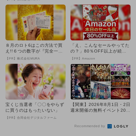
８月のロト6はこの方法で買
「え、こんなセールやってた
え!!６つの数字が『完全一
の？」80％OFF以上が続々
致』する方法
登場！Amazonの本気が...
【PR】株式会社MURA
【PR】Amazon
宝くじ当選者「〇〇をやらず
【関東】2026年8月1日・2日
に買うのはもったいない」
週末開催の無料イベント20選
大規模夏祭り＆花火...
【PR】合同会社デジタルファーム
Recommended by