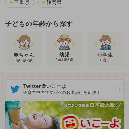
三重県
静岡県
子どもの年齢から探す
幼児
赤ちゃん
小学生
3歳4歳5歳
0歳1歳2歳
6歳〜
Twitter＠いこーよ
子育て中のママパパのお出かけを応援！