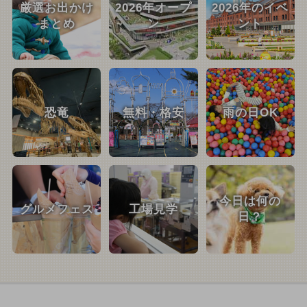
厳選お出かけ
2026年オープ
2026年のイベ
まとめ
ン
ント
恐竜
無料・格安
雨の日OK
今日は何の
グルメフェス
工場見学
日？