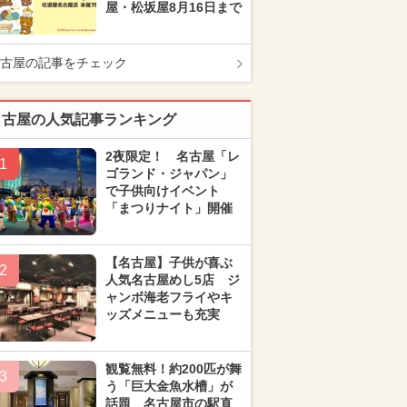
屋・松坂屋8月16日まで
古屋の記事をチェック
名古屋の人気記事ランキング
2夜限定！ 名古屋「レ
1
ゴランド・ジャパン」
で子供向けイベント
「まつりナイト」開催
【名古屋】子供が喜ぶ
2
人気名古屋めし5店 ジ
ャンボ海老フライやキ
ッズメニューも充実
観覧無料！約200匹が舞
3
う「巨大金魚水槽」が
話題 名古屋市の駅直