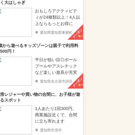
く大はしゃぎ
おもしろアクティビテ
ィが24種類以上！4人以
上ならもっとお得に
クーポン
愛知県愛知郡東郷町
歳から遊べるキッズゾーンは親子で利用料
500円！
平日が狙い目◎ボール
プールやアスレチック
など楽しい遊具が充実
クーポン
愛知県名古屋市緑区
滑レジャーや買い物の合間に、お子様が遊
るスポット
1人あたり1回300円。
商業施設近くで、合間
に立ち寄れます
愛知県常滑市