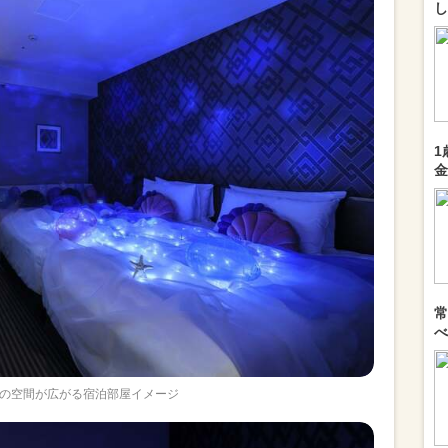
し
1
金
常
べ
の空間が広がる宿泊部屋イメージ