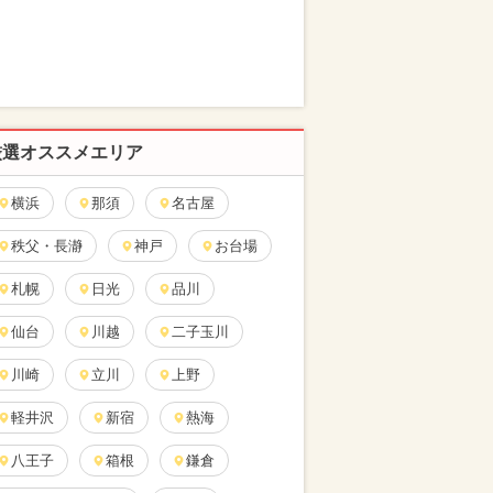
厳選オススメエリア
横浜
那須
名古屋
秩父・長瀞
神戸
お台場
札幌
日光
品川
仙台
川越
二子玉川
川崎
立川
上野
軽井沢
新宿
熱海
八王子
箱根
鎌倉