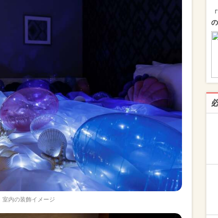
「
の
室内の装飾イメージ