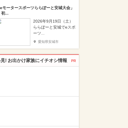
eモータースポーツららぽーと安城大会」
 初...
2026年9月19日（土）
ららぽーと安城でeスポ
ーツ...
愛知県安城市
必見! お出かけ家族にイチオシ情報
PR