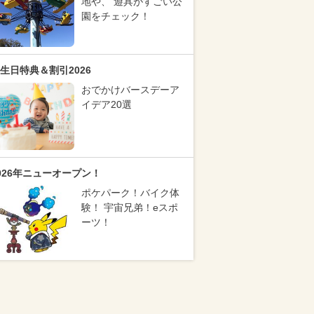
地や、 遊具がすごい公
園をチェック！
生日特典＆割引2026
おでかけバースデーア
イデア20選
026年ニューオープン！
ポケパーク！バイク体
験！ 宇宙兄弟！eスポ
ーツ！