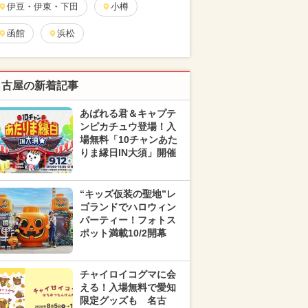
伊豆・伊東・下田
小樽
函館
浜松
名古屋の新着記事
あばれる君＆キャプテ
ンピカチュウ登場！入
場無料「10チャンあた
りま縁日IN大須」開催
“キッズ仮装の聖地”レ
ゴランドでハロウィン
パーティー！フォトス
ポット満載10/2開幕
チャイロイコグマに会
える！入場無料で愛知
限定グッズも 名古