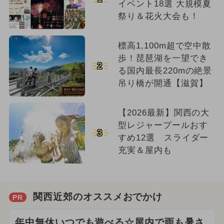
イベント18選 大規模夏
祭り＆花火大会も！
標高1,100m超で空中散
歩！琵琶湖を一望でき
2
る国内最長220mの絶景
吊り橋が開通【滋賀】
【2026最新】関西の大
型レジャープールおす
3
すめ12選 スライダー
充実＆屋内も
関西近郊のオススメおでかけ
PR
年中無休いつでも遊べる☆屋内で雨も暑さ