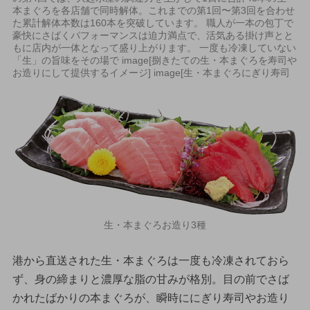
本まぐろを各店舗で同時解体。これまでの第1回〜第3回を合わせ
た累計解体本数は160本を突破しています。 職人が一本の包丁で
豪快にさばくパフォーマンスは迫力満点で、活気ある掛け声とと
もに店内が一体となって盛り上がります。 一度も冷凍していない
「生」の旨味をその場で image[捌きたての生・本まぐろを寿司や
お造りにして提供するイメージ] image[生・本まぐろにぎり寿司
生・本まぐろお造り3種
港から直送された生・本まぐろは一度も冷凍されておら
ず、身の締まりと濃厚な脂の甘みが格別。目の前でさば
かれたばかりの本まぐろが、瞬時ににぎり寿司やお造り