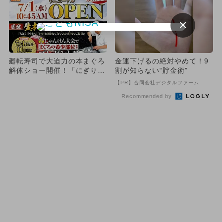
×
廻転寿司で大迫力の本まぐろ
金運下げるの絶対やめて！9
解体ショー開催！「にぎりの
割が知らない“貯金術”
徳兵衛」が栄でリニューアル
【PR】合同会社デジタルファーム
Recommended by