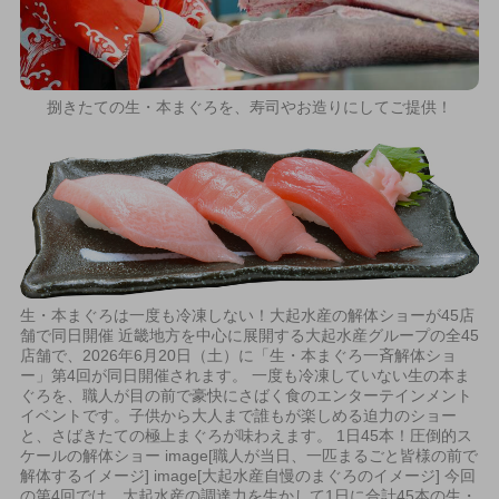
捌きたての生・本まぐろを、寿司やお造りにしてご提供！
生・本まぐろは一度も冷凍しない！大起水産の解体ショーが45店
舗で同日開催 近畿地方を中心に展開する大起水産グループの全45
店舗で、2026年6月20日（土）に「生・本まぐろ一斉解体ショ
ー」第4回が同日開催されます。 一度も冷凍していない生の本ま
ぐろを、職人が目の前で豪快にさばく食のエンターテインメント
イベントです。子供から大人まで誰もが楽しめる迫力のショー
と、さばきたての極上まぐろが味わえます。 1日45本！圧倒的ス
ケールの解体ショー image[職人が当日、一匹まるごと皆様の前で
解体するイメージ] image[大起水産自慢のまぐろのイメージ] 今回
の第4回では、大起水産の調達力を生かして1日に合計45本の生・