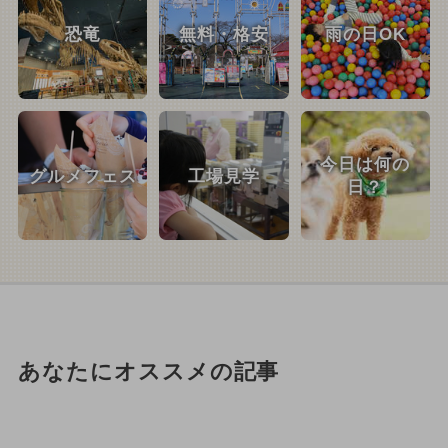
恐竜
無料・格安
雨の日OK
今日は何の
グルメフェス
工場見学
日？
あなたにオススメの記事