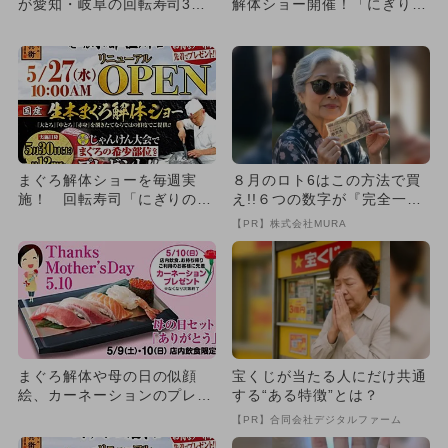
が愛知・岐阜の回転寿司3店
解体ショー開催！「にぎりの
舗で開催！ じゃんけん大会
徳兵衛」が栄でリニューアル
も
まぐろ解体ショーを毎週実
８月のロト6はこの方法で買
施！ 回転寿司「にぎりの徳
え!!６つの数字が『完全一
兵衛」が京都桂川にリニュー
致』する方法
【PR】株式会社MURA
アル
まぐろ解体や母の日の似顔
宝くじが当たる人にだけ共通
絵、カーネーションのプレゼ
する“ある特徴”とは？
ントも！すし銚子丸でGWイ
【PR】合同会社デジタルファーム
ベン...