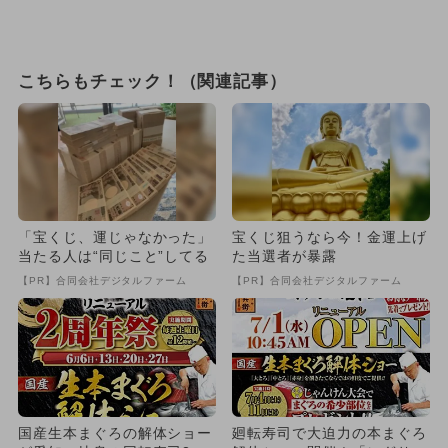
こちらもチェック！（関連記事）
「宝くじ、運じゃなかった」
宝くじ狙うなら今！金運上げ
当たる人は“同じこと”してる
た当選者が暴露
【PR】合同会社デジタルファーム
【PR】合同会社デジタルファーム
国産生本まぐろの解体ショー
廻転寿司で大迫力の本まぐろ