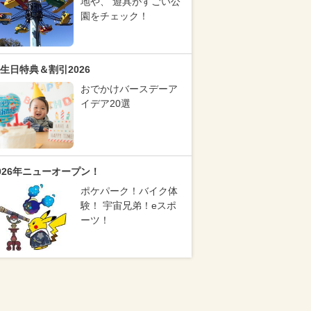
地や、 遊具がすごい公
園をチェック！
生日特典＆割引2026
おでかけバースデーア
イデア20選
026年ニューオープン！
ポケパーク！バイク体
験！ 宇宙兄弟！eスポ
ーツ！