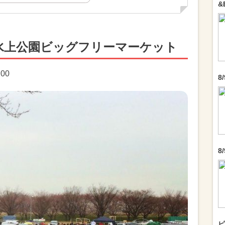
&
水上公園ビッグフリーマーケット
:00
8
8
ピ