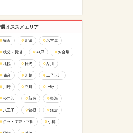
厳選オススメエリア
横浜
那須
名古屋
秩父・長瀞
神戸
お台場
札幌
日光
品川
仙台
川越
二子玉川
川崎
立川
上野
軽井沢
新宿
熱海
八王子
箱根
鎌倉
伊豆・伊東・下田
小樽