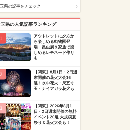
玉県の記事をチェック
埼玉県の人気記事ランキング
アウトレットに夕方か
1
ら楽しめる動物園登
場 昆虫展＆家族で楽
しめるレモネード作り
も
【関東】8月1日・2日週
2
末開催の花火大会16
選！水中花火・尺五寸
玉・ナイアガラ花火も
【関東】2026年8月1
3
日・2日週末開催の無料
イベント20選 大規模夏
祭り＆花火大会も！