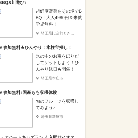
BBQ&川遊び♪
超鮮度野菜をその場でB
BQ！大人4980円＆未就
学児無料！
埼玉県比企郡ときがわ町
/9 参加無料★ひんやり！氷柱宝探し！
氷の中のお宝をほりだ
してゲットしよう！ひ
んやり縁日も開催！
埼玉県本庄市
/9 参加無料♪国産もも収穫体験
旬のフルーツを収穫し
てみよう♪
埼玉県新座市
ュアハートキッズランド 入間サイオス