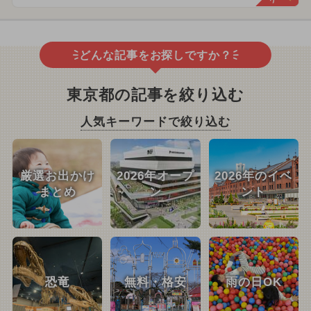
どんな記事をお探しですか？
東京都の記事を絞り込む
人気キーワードで絞り込む
厳選お出かけ
2026年オープ
2026年のイベ
まとめ
ン
ント
恐竜
無料・格安
雨の日OK