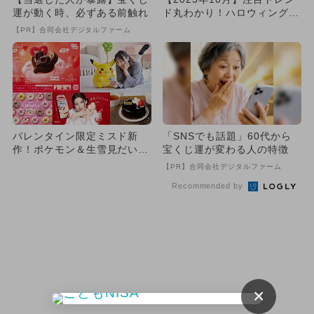
運が動く時、必ずある前触れ
ド丸わかり！ハロウィングッ
ズ＆限定スイーツ＆お得き...
【PR】合同会社デジタルファーム
バレンタイン限定ミスド新
「SNSでも話題」60代から
作！ポケモン＆生雪見だいふ
宝くじ運が変わる人の特徴
くも【2026年2月トレンド
【PR】合同会社デジタルファーム
1...
Recommended by
×