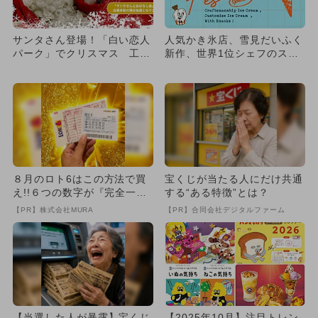
サンタさん登場！「白い恋人
人気かき氷店、雪見だいふく
パーク」でクリスマス 工場
新作、世界1位シェフのスイ
見学もOK
ーツも！阪急でアイスの祭典
８月のロト6はこの方法で買
宝くじが当たる人にだけ共通
え!!６つの数字が『完全一
する“ある特徴”とは？
致』する方法
【PR】株式会社MURA
【PR】合同会社デジタルファーム
【当選した人が暴露】宝くじ
【2025年10月】注目トレン