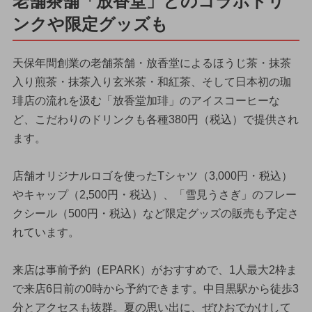
老舗茶舗「放香堂」とのコラボドリ
ンクや限定グッズも
天保年間創業の老舗茶舗・放香堂によるほうじ茶・抹茶
入り煎茶・抹茶入り玄米茶・和紅茶、そして日本初の珈
琲店の流れを汲む「放香堂加琲」のアイスコーヒーな
ど、こだわりのドリンクも各種380円（税込）で提供され
ます。
店舗オリジナルロゴを使ったTシャツ（3,000円・税込）
やキャップ（2,500円・税込）、「雪見うさぎ」のフレー
クシール（500円・税込）など限定グッズの販売も予定さ
れています。
来店は事前予約（EPARK）がおすすめで、1人最大2枠ま
で来店6日前の0時から予約できます。中目黒駅から徒歩3
分とアクセスも抜群。夏の思い出に、ぜひおでかけして