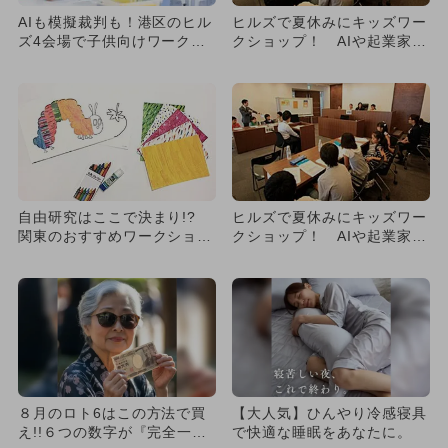
AIも模擬裁判も！港区のヒル
ヒルズで夏休みにキッズワー
ズ4会場で子供向けワークシ
クショップ！ AIや起業家体
ョップ開催 100種類・3...
験など
自由研究はここで決まり!?
ヒルズで夏休みにキッズワー
関東のおすすめワークショッ
クショップ！ AIや起業家体
プ6選
験など
８月のロト6はこの方法で買
【大人気】ひんやり冷感寝具
え!!６つの数字が『完全一
で快適な睡眠をあなたに。