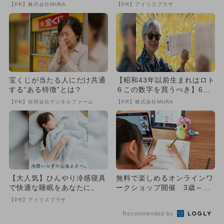
致』する方法
【PR】株式会社MURA
【PR】アイリスプラザ
宝くじが当たる人にだけ共通
【昭和43年以前生まれはロト
する“ある特徴”とは？
６この数字を買うべき】6つ
の数字が「完全一致」する
【PR】合同会社デジタルファーム
【PR】株式会社MURA
方...
【大人気】ひんやり冷感寝具
無料で楽しめるオンラインワ
で快適な睡眠をあなたに。
ークショップ開催 3歳～小
学生向け
【PR】アイリスプラザ
Recommended by