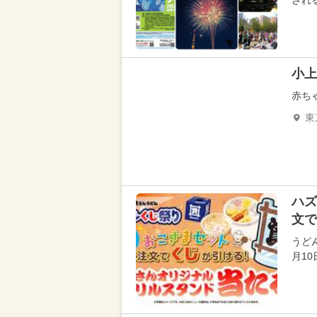
され
小上
赤ち
東
ハズ
文で
うど
月1