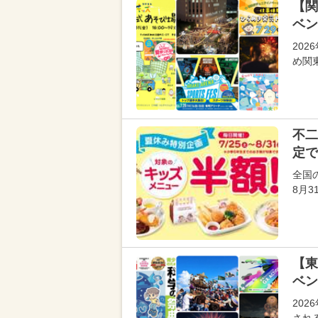
【関
ベン
20
め関
不二
定で
全国
8月
【東
ベン
20