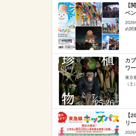
【関
ベン
20
め関
カブ
ワー
東京
（土
【2
リー
20