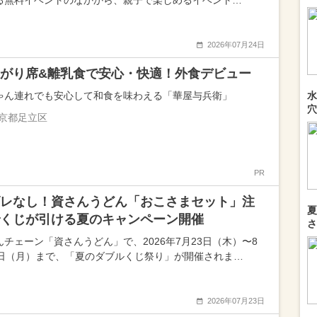
る無料イベントのなかから、親子で楽しめるイベント…
2026年07月24日
がり席&離乳食で安心・快適！外食デビュー
ゃん連れでも安心して和食を味わえる「華屋与兵衛」
水
穴
京都足立区
PR
レなし！資さんうどん「おこさまセット」注
夏
くじが引ける夏のキャンペーン開催
さ
んチェーン「資さんうどん」で、2026年7月23日（木）〜8
0日（月）まで、「夏のダブルくじ祭り」が開催されま…
2026年07月23日