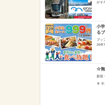
がそ
小学
るブ
ブッ
26
☆無
新宿
東