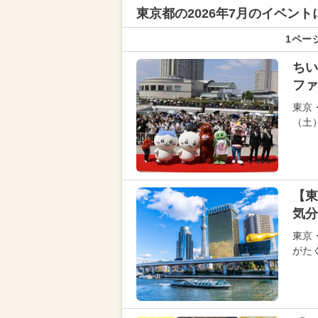
東京都の
2026年7月のイベン
1ページ
ちい
ファ
東京
（土
【東
気分
東京
がた