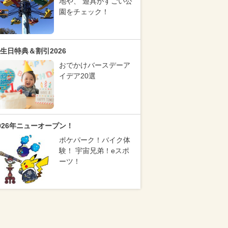
地や、 遊具がすごい公
園をチェック！
生日特典＆割引2026
おでかけバースデーア
イデア20選
026年ニューオープン！
ポケパーク！バイク体
験！ 宇宙兄弟！eスポ
ーツ！