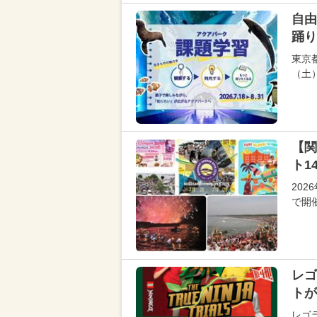
自由
踊り
東京
（土
【関
ト1
20
で開
レゴ
トが
レゴ