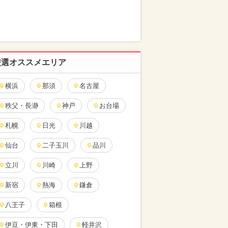
厳選オススメエリア
横浜
那須
名古屋
秩父・長瀞
神戸
お台場
札幌
日光
川越
仙台
二子玉川
品川
立川
川崎
上野
新宿
熱海
鎌倉
八王子
箱根
伊豆・伊東・下田
軽井沢