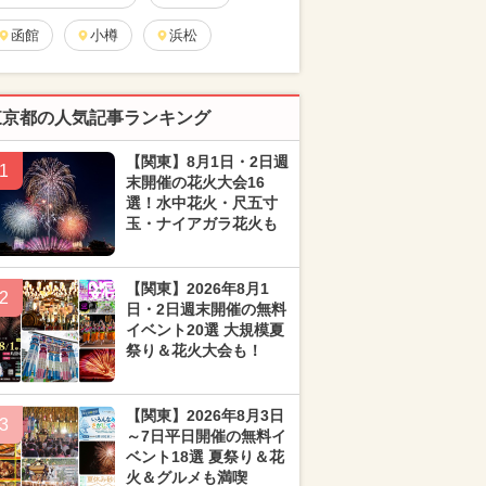
函館
小樽
浜松
東京都の人気記事ランキング
【関東】8月1日・2日週
1
末開催の花火大会16
選！水中花火・尺五寸
玉・ナイアガラ花火も
【関東】2026年8月1
2
日・2日週末開催の無料
イベント20選 大規模夏
祭り＆花火大会も！
【関東】2026年8月3日
3
～7日平日開催の無料イ
ベント18選 夏祭り＆花
火＆グルメも満喫