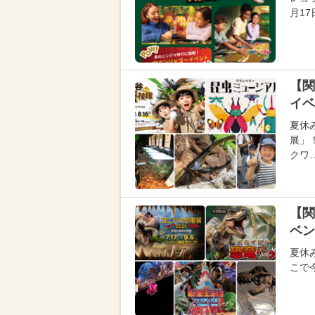
月1
【関
イベ
夏休
展」
クワ
【関
ベン
夏休
こで