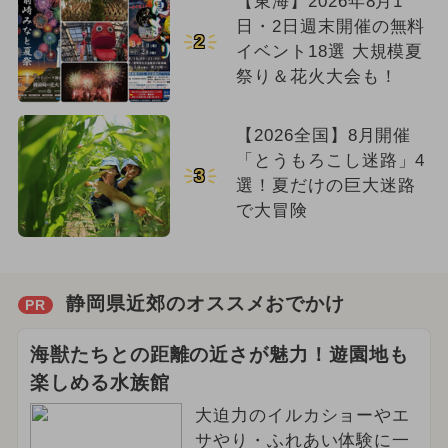
【東海】2026年8月1
日・2日週末開催の無料
2
イベント18選 大規模夏
祭り＆花火大会も！
【2026全国】8月開催
「とうもろこし迷路」4
3
選！夏だけの巨大迷路
で大冒険
静岡県近郊のオススメおでかけ
PR
海獣たちとの距離の近さが魅力！遊園地も
楽しめる水族館
大迫力のイルカショーやエ
サやり・ふれあい体験に一