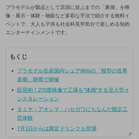
プラモデルが製品として店頭に並ぶまでの「裏側」を映
像・展示・体験・物販など多彩な手法で紹介する無料イ
ベントで、大人も子供も社会科見学気分で楽しめる知的
エンターテインメントです。
もくじ
プラモデル生産国内シェア86%の「模型の世界
首都」静岡で開催
匠宿初！270度映像で工場を"体感"する没入型イ
ンスタレーション
タミヤ・アオシマ・ハセガワにちなんだ限定工
芸体験
7月1日からは限定ドリンクも登場