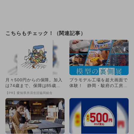
こちらもチェック！（関連記事）
月々500円からの保障。加入
プラモデル工場を超大画面で
は74歳まで、保障は85歳ま
体験！ 静岡・駿府の工房で
で
社会科見学型の無料展示が開
【PR】愛知県共済生活協同組合
幕