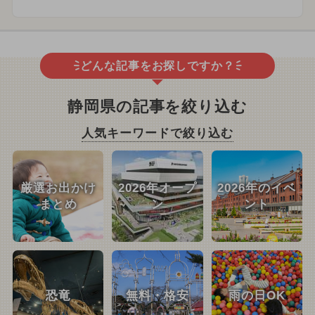
どんな記事をお探しですか？
静岡県の記事を絞り込む
人気キーワードで絞り込む
厳選お出かけ
2026年オープ
2026年のイベ
まとめ
ン
ント
恐竜
無料・格安
雨の日OK