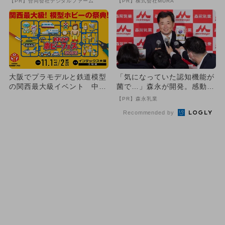
【PR】合同会社デジタルファーム
【PR】株式会社MURA
大阪でプラモデルと鉄道模型
「気になっていた認知機能が
の関西最大級イベント 中学
菌で…」森永が開発。感動の
生以下無料＆体験コーナーも
70代続出
【PR】森永乳業
Recommended by