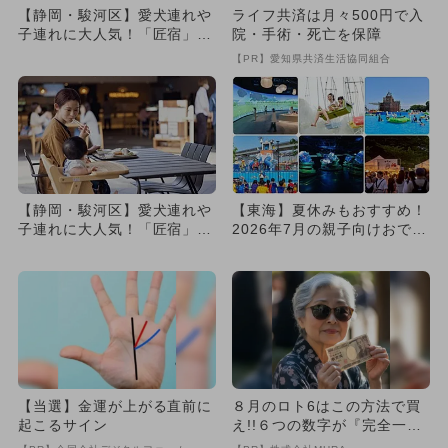
【静岡・駿河区】愛犬連れや
ライフ共済は月々500円で入
子連れに大人気！「匠宿」内
院・手術・死亡を保障
カフェに夏限定ランチ登場
【PR】愛知県共済生活協同組合
【静岡・駿河区】愛犬連れや
【東海】夏休みもおすすめ！
子連れに大人気！「匠宿」内
2026年7月の親子向けおでか
カフェに夏限定ランチ登場
け先＆イベントまとめ
【当選】金運が上がる直前に
８月のロト6はこの方法で買
起こるサイン
え!!６つの数字が『完全一
致』する方法