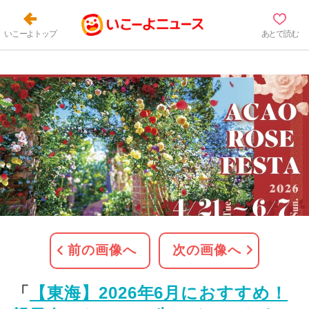
いこーよトップ
あとで読む
前の画像へ
次の画像へ
「
【東海】2026年6月におすすめ！