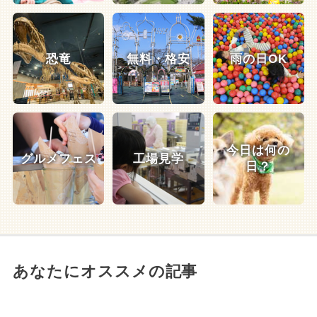
恐竜
無料・格安
雨の日OK
今日は何の
グルメフェス
工場見学
日？
あなたにオススメの記事