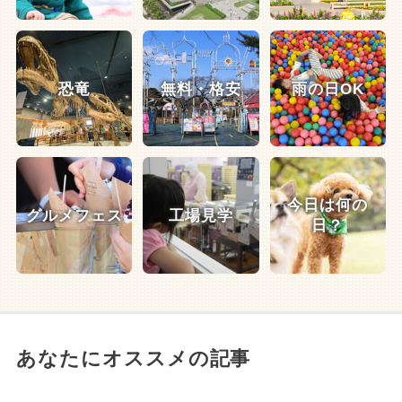
恐竜
無料・格安
雨の日OK
今日は何の
グルメフェス
工場見学
日？
あなたにオススメの記事