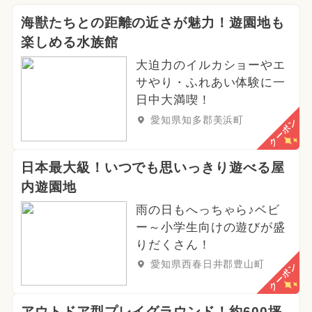
海獣たちとの距離の近さが魅力！遊園地も
楽しめる水族館
大迫力のイルカショーやエ
サやり・ふれあい体験に一
日中大満喫！
愛知県知多郡美浜町
クーポン
日本最大級！いつでも思いっきり遊べる屋
内遊園地
雨の日もへっちゃら♪ベビ
ー～小学生向けの遊びが盛
りだくさん！
愛知県西春日井郡豊山町
クーポン
アウトドア型プレイグラウンド！約600坪