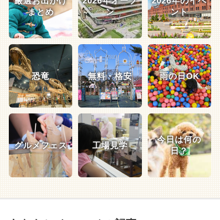
厳選お出かけ
2026年オープ
2026年のイベ
まとめ
ン
ント
恐竜
無料・格安
雨の日OK
今日は何の
グルメフェス
工場見学
日？