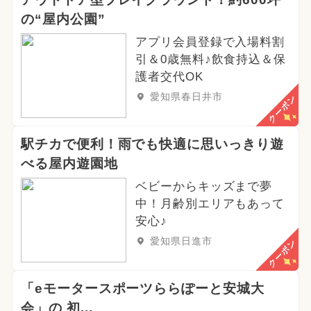
の“屋内公園”
アプリ会員登録で入場料割
引＆0歳無料♪飲食持込＆保
護者交代OK
愛知県春日井市
クーポン
駅チカで便利！雨でも快適に思いっきり遊
べる屋内遊園地
ベビーからキッズまで夢
中！月齢別エリアもあって
安心♪
愛知県日進市
クーポン
「eモータースポーツららぽーと安城大
会」の 初...