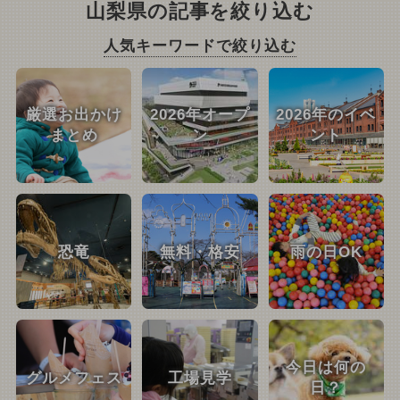
山梨県の記事を絞り込む
人気キーワードで絞り込む
厳選お出かけ
2026年オープ
2026年のイベ
まとめ
ン
ント
恐竜
無料・格安
雨の日OK
今日は何の
グルメフェス
工場見学
日？