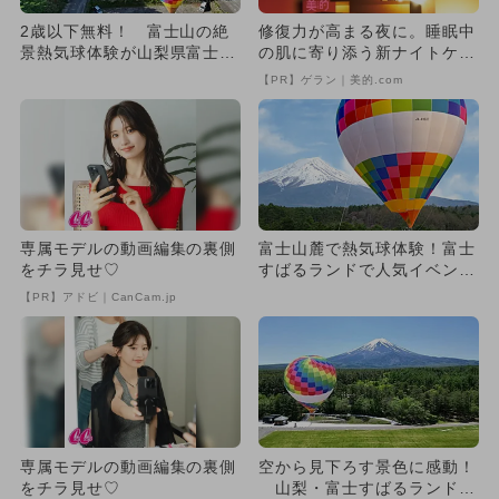
2歳以下無料！ 富士山の絶
修復力が高まる夜に。睡眠中
景熱気球体験が山梨県富士河
の肌に寄り添う新ナイトケア
口湖町・富士吉田市で開催
が誕生！
【PR】ゲラン｜美的.com
専属モデルの動画編集の裏側
富士山麓で熱気球体験！富士
をチラ見せ♡
すばるランドで人気イベント
第2弾 キャンプで特別割引
【PR】アドビ｜CanCam.jp
も
専属モデルの動画編集の裏側
空から見下ろす景色に感動！
をチラ見せ♡
山梨・富士すばるランドで