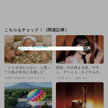
こちらもチェック！（関連記事）
×
「どうせ当たらない」と思っ
翌朝、引き締まる肌。ゲラ
てた私が本当に当選した“買
ン、アベイユ・ロイヤルの新
い方”がこれ
ナイトケア
【PR】合同会社デジタルファーム
【PR】ゲラン｜美的.com