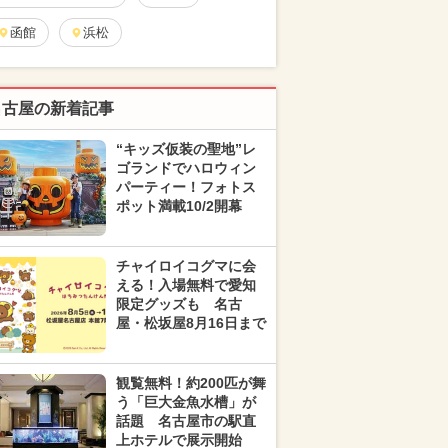
函館
浜松
名古屋の新着記事
“キッズ仮装の聖地”レ
ゴランドでハロウィン
パーティー！フォトス
ポット満載10/2開幕
チャイロイコグマに会
える！入場無料で愛知
限定グッズも 名古
屋・松坂屋8月16日まで
観覧無料！約200匹が舞
う「巨大金魚水槽」が
話題 名古屋市の駅直
上ホテルで展示開始