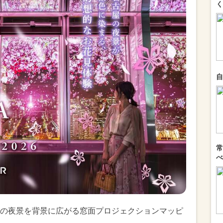
く
自
常
べ
の夜景を背景に広がる窓面プロジェクションマッピ