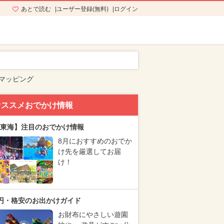
あとで読む
ユーザー登録(無料)
ログイン
マッピング
オススメおでかけ情報
東海】注目のおでかけ情報
8月におすすめのおでか
け先を厳選してお届
け！
円・格安のお出かけガイド
お財布にやさしい遊園