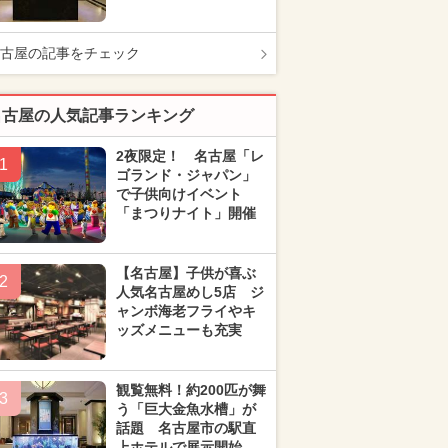
古屋の記事をチェック
名古屋の人気記事ランキング
2夜限定！ 名古屋「レ
1
ゴランド・ジャパン」
で子供向けイベント
「まつりナイト」開催
【名古屋】子供が喜ぶ
2
人気名古屋めし5店 ジ
ャンボ海老フライやキ
ッズメニューも充実
観覧無料！約200匹が舞
3
う「巨大金魚水槽」が
話題 名古屋市の駅直
上ホテルで展示開始