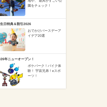
地や、 遊具がすごい公
園をチェック！
生日特典＆割引2026
おでかけバースデーア
イデア20選
026年ニューオープン！
ポケパーク！バイク体
験！ 宇宙兄弟！eスポ
ーツ！