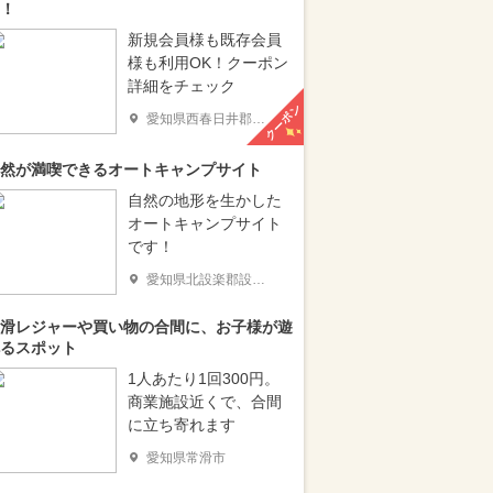
！
新規会員様も既存会員
様も利用OK！クーポン
詳細をチェック
クーポン
愛知県西春日井郡豊山町
然が満喫できるオートキャンプサイト
自然の地形を生かした
オートキャンプサイト
です！
愛知県北設楽郡設楽町
滑レジャーや買い物の合間に、お子様が遊
るスポット
1人あたり1回300円。
商業施設近くで、合間
に立ち寄れます
愛知県常滑市