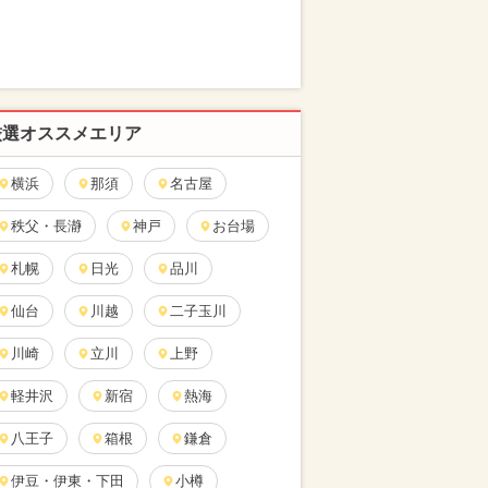
厳選オススメエリア
横浜
那須
名古屋
秩父・長瀞
神戸
お台場
札幌
日光
品川
仙台
川越
二子玉川
川崎
立川
上野
軽井沢
新宿
熱海
八王子
箱根
鎌倉
伊豆・伊東・下田
小樽