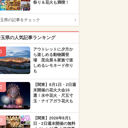
祭り＆花火も満喫！
玉県の記事をチェック
埼玉県の人気記事ランキング
アウトレットに夕方か
1
ら楽しめる動物園登
場 昆虫展＆家族で楽
しめるレモネード作り
も
【関東】8月1日・2日週
2
末開催の花火大会16
選！水中花火・尺五寸
玉・ナイアガラ花火も
【関東】2026年8月1
3
日・2日週末開催の無料