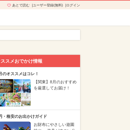
あとで読む
ユーザー登録(無料)
ログイン
オススメおでかけ情報
月のオススメはコレ！
【関東】8月のおすすめ
を厳選してお届け！
円・格安のお出かけガイド
お財布にやさしい遊園