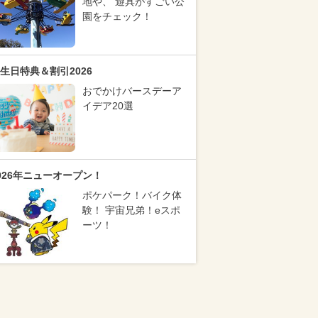
地や、 遊具がすごい公
園をチェック！
生日特典＆割引2026
おでかけバースデーア
イデア20選
026年ニューオープン！
ポケパーク！バイク体
験！ 宇宙兄弟！eスポ
ーツ！