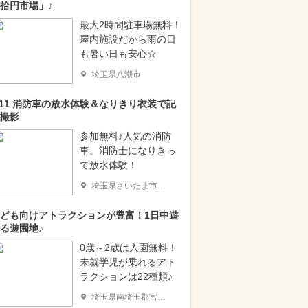
拾円市場」♪
最大2時間駐車場無料！
屋内施設だから雨の日
も暑い日も安心☆
埼玉県八潮市
/11 消防車の放水体験＆なりきり衣装で記
撮影
参加無料♪人気の消防
車。消防士になりきっ
て放水体験！
埼玉県さいたま市浦和区
ども向けアトラクションが豊富！1日中遊
る遊園地♪
0歳～2歳は入園無料！
未就学児が乗れるアト
ラクションは22種類♪
埼玉県南埼玉郡宮代町