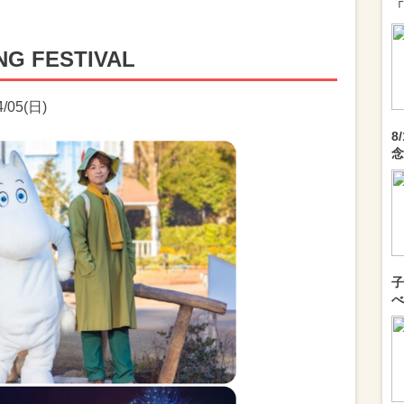
「
 FESTIVAL
/05(日)
8
念
子
べ