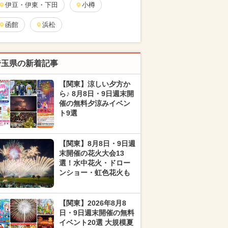
伊豆・伊東・下田
小樽
函館
浜松
埼玉県の新着記事
【関東】涼しい夕方か
ら♪ 8月8日・9日週末開
催の無料夕涼みイベン
ト9選
【関東】8月8日・9日週
末開催の花火大会13
選！水中花火・ドロー
ンショー・虹色花火も
【関東】2026年8月8
日・9日週末開催の無料
イベント20選 大規模夏