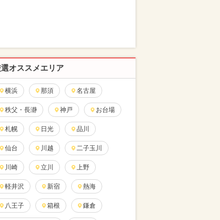
厳選オススメエリア
横浜
那須
名古屋
秩父・長瀞
神戸
お台場
札幌
日光
品川
仙台
川越
二子玉川
川崎
立川
上野
軽井沢
新宿
熱海
八王子
箱根
鎌倉