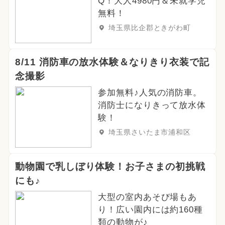
Q！大人4980円＆未就学児
無料！
埼玉県比企郡ときがわ町
8/11 消防車の放水体験＆なりきり衣装で記
念撮影
参加無料♪人気の消防車。
消防士になりきって放水体
験！
埼玉県さいたま市浦和区
動物園で乳しぼり体験！お子さまの初挑戦
にも♪
大型の室内あそび場もあ
り！広い園内には約160種
類の動物が♪