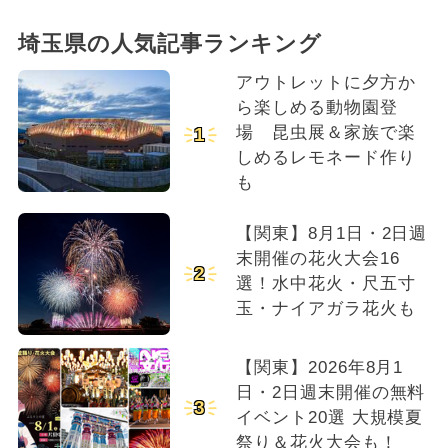
埼玉県の人気記事ランキング
アウトレットに夕方か
ら楽しめる動物園登
場 昆虫展＆家族で楽
1
しめるレモネード作り
も
【関東】8月1日・2日週
末開催の花火大会16
2
選！水中花火・尺五寸
玉・ナイアガラ花火も
【関東】2026年8月1
日・2日週末開催の無料
3
イベント20選 大規模夏
祭り＆花火大会も！