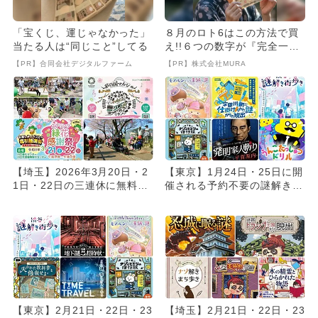
「宝くじ、運じゃなかった」
８月のロト6はこの方法で買
当たる人は“同じこと”してる
え!!６つの数字が『完全一
致』する方法
【PR】合同会社デジタルファーム
【PR】株式会社MURA
【埼玉】2026年3月20日・2
【東京】1月24日・25日に開
1日・22日の三連休に無料で
催される予約不要の謎解きイ
楽しめるイベント12...
ベントまとめ10選！無料...
【東京】2月21日・22日・23
【埼玉】2月21日・22日・23