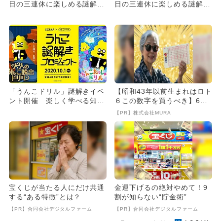
日の三連休に楽しめる謎解き
日の三連休に楽しめる謎解き
イベント8選！予約不要...
イベント6選！予約不要...
「うんこドリル」謎解きイベ
【昭和43年以前生まれはロト
ント開催 楽しく学べる知育
６この数字を買うべき】6つ
コースも
の数字が「完全一致」する
【PR】株式会社MURA
方...
宝くじが当たる人にだけ共通
金運下げるの絶対やめて！9
する“ある特徴”とは？
割が知らない“貯金術”
【PR】合同会社デジタルファーム
【PR】合同会社デジタルファーム