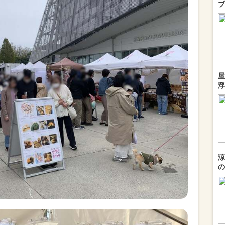
ブ
屋
浮
涼
の