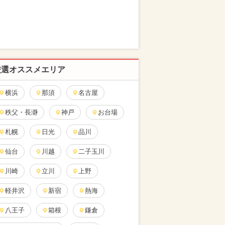
厳選オススメエリア
横浜
那須
名古屋
秩父・長瀞
神戸
お台場
札幌
日光
品川
仙台
川越
二子玉川
川崎
立川
上野
軽井沢
新宿
熱海
八王子
箱根
鎌倉