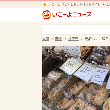
いこーよ
子どもとお出かけ情報サイト「いこ
全国
関東
埼玉県
絶品パンに縁日