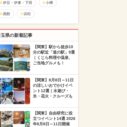
伊豆・伊東・下田
小樽
函館
浜松
埼玉県の新着記事
【関東】駅から徒歩10
分の駅近「道の駅」9選
｜くじら料理や温泉、
ご当地グルメも！
【関東】8月8日～11日
の涼しいおでかけイベ
ント12選｜水遊び・
氷・花火・クルーズも
【関東】自由研究に役
立つイベント14選 2026
年8月8日～11日開催