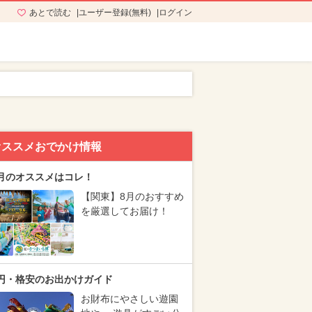
あとで読む
ユーザー登録(無料)
ログイン
オススメおでかけ情報
月のオススメはコレ！
【関東】8月のおすすめ
を厳選してお届け！
円・格安のお出かけガイド
お財布にやさしい遊園