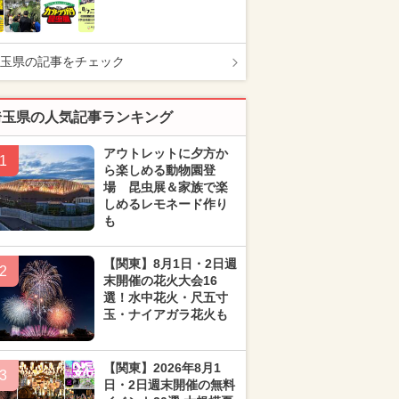
玉県の記事をチェック
埼玉県の人気記事ランキング
アウトレットに夕方か
1
ら楽しめる動物園登
場 昆虫展＆家族で楽
しめるレモネード作り
も
【関東】8月1日・2日週
2
末開催の花火大会16
選！水中花火・尺五寸
玉・ナイアガラ花火も
【関東】2026年8月1
3
日・2日週末開催の無料