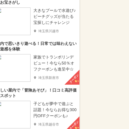
お宝さがし
大きなプールで水遊び♪
ビーチグッズが当たる
宝探しにチャレンジ
埼玉県川越市
内で思いきり遊べる！日常では味わえない
遊感を体験
家族でトランポリンデ
ビュー！今なら50％オ
フクーポンも進呈中☆
クーポン
埼玉県新座市
しい屋内で「冒険あそび」！口コミ高評価
スポット
子どもが夢中で遊ぶと
話題！今ならお得な300
円OFFクーポンも♪
クーポン
埼玉県越谷市