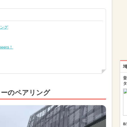
リング
ers！
音
タ
ヒーのペアリング
8