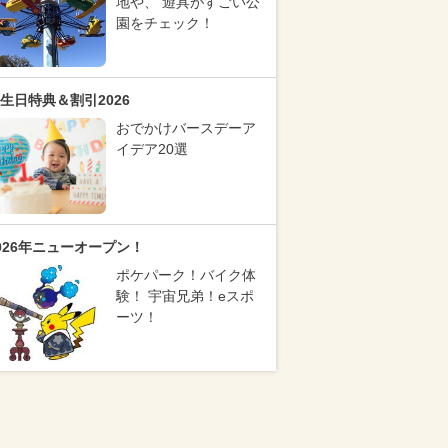
地や、 遊具がすごい公
園をチェック！
生日特典＆割引2026
おでかけバースデーア
イデア20選
026年ニューオープン！
ポケパーク！バイク体
験！ 宇宙兄弟！eスポ
ーツ！