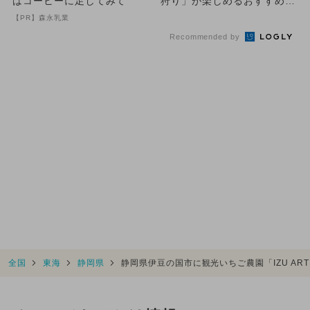
はコーヒーに足してみて
狩り」が楽しめるおすすめス
ポット7選
【PR】森永乳業
Recommended by
全国
東海
静岡県
静岡県伊豆の国市に観光いちご農園「IZU ARTH