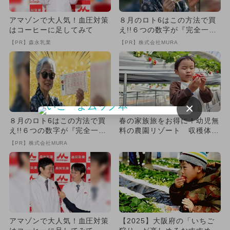
アマゾンで大人気！血圧対策
８月のロト6はこの方法で買
はコーヒーに足してみて
え!!６つの数字が『完全一
致』する方法
【PR】森永乳業
【PR】株式会社MURA
×
８月のロト6はこの方法で買
春の家族旅をお得に！幼児無
え!!６つの数字が『完全一
料の農園リゾート 収穫体験
致』する方法
や温泉、旬のいちご狩りも♪
【PR】株式会社MURA
アマゾンで大人気！血圧対策
【2025】大阪府の「いちご