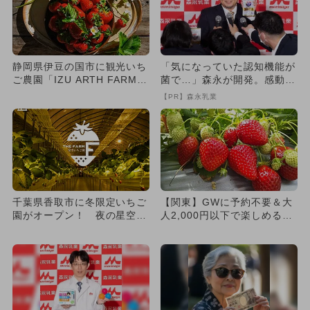
静岡県伊豆の国市に観光いち
「気になっていた認知機能が
ご農園「IZU ARTH FARM」
菌で…」森永が開発。感動の
が2026年1月オ...
70代続出
【PR】森永乳業
千葉県香取市に冬限定いちご
【関東】GWに予約不要＆大
園がオープン！ 夜の星空の
人2,000円以下で楽しめる
下で楽しむナイトいちご狩り
「いちご狩り」10選