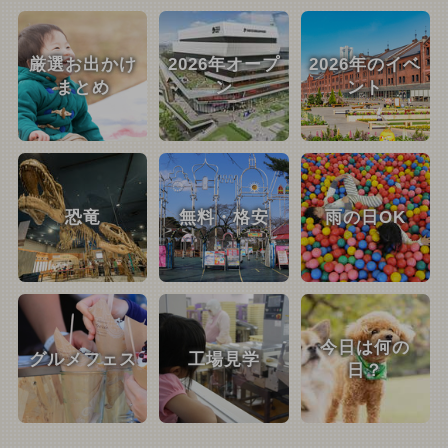
厳選お出かけ
2026年オープ
2026年のイベ
まとめ
ン
ント
恐竜
無料・格安
雨の日OK
今日は何の
グルメフェス
工場見学
日？