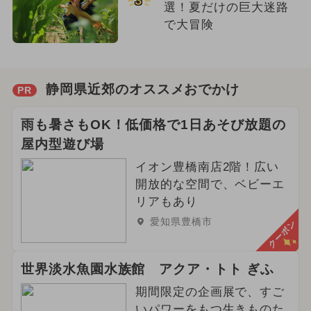
3
選！夏だけの巨大迷路
で大冒険
静岡県近郊のオススメおでかけ
PR
雨も暑さもOK！低価格で1日あそび放題の
屋内型遊び場
イオン豊橋南店2階！広い
開放的な空間で、ベビーエ
リアもあり
愛知県豊橋市
クーポン
世界淡水魚園水族館 アクア・トト ぎふ
期間限定の企画展で、すご
いパワーをもつ生きものた