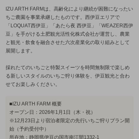
IZU ARTH FARMは、高齢化により継続が困難になったい
ちご農園を事業承継したものです。西伊豆エリアで
「LOQUAT西伊豆」「あたら夜 西伊豆」「WEAZER西伊
豆」を手がける土肥観光活性化株式会社が運営し、農業
と観光・飲食を融合させた六次産業化の取り組みとして
展開します。
採れたてのいちごと特製スイーツを時間無制限で楽しめ
る新しいスタイルのいちご狩り体験を、伊豆観光と合わ
せてお楽しみください。
■IZU ARTH FARM 概要
オープン日：2026年1月1日（木・祝）
※12月23日より宿泊者限定の先行いちご狩りプラン開
始（予約受付中）
所在地：静岡県伊豆の国市南江間1332-1