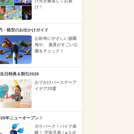
け先を厳選してお届
け！
円・格安のお出かけガイド
お財布にやさしい遊園
地や、 遊具がすごい公
園をチェック！
生日特典＆割引2026
おでかけバースデーア
イデア20選
026年ニューオープン！
ポケパーク！バイク体
験！ 宇宙兄弟！eスポ