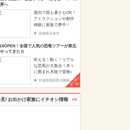
界へ
屋内で雨も暑さもOK！
アトラクションや創作
体験に家族で夢中！
宮城県石巻市
/18OPEN！全国で人気の恐竜ツアーが東北
やってきた☆
吠える！動く！リアル
な恐竜が大集合！木々
に囲まれ木陰で冒険♪
クーポン
宮城県柴田郡川崎町
必見! お出かけ家族にイチオシ情報
PR