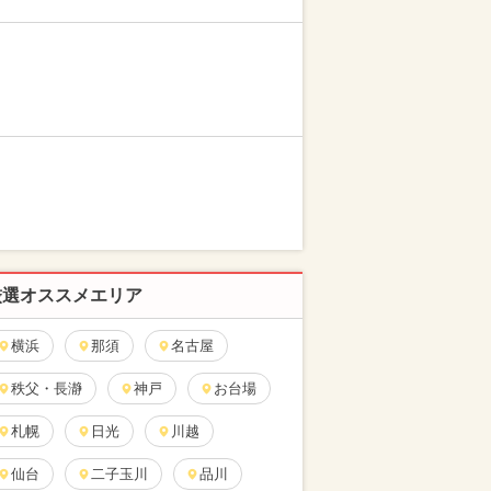
厳選オススメエリア
横浜
那須
名古屋
秩父・長瀞
神戸
お台場
札幌
日光
川越
仙台
二子玉川
品川