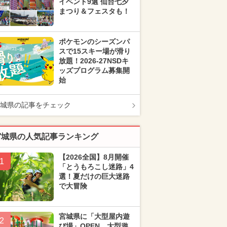
イベント9選 仙台七夕
まつり＆フェスタも！
ポケモンのシーズンパ
スで15スキー場が滑り
放題！2026-27NSDキ
ッズプログラム募集開
始
城県の記事をチェック
宮城県の人気記事ランキング
【2026全国】8月開催
1
「とうもろこし迷路」4
選！夏だけの巨大迷路
で大冒険
宮城県に「大型屋内遊
2
び場」OPEN 大型遊