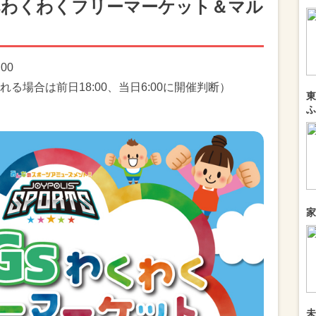
Gsわくわくフリーマーケット＆マル
:00
場合は前日18:00、当日6:00に開催判断）
東
ふ
家
未