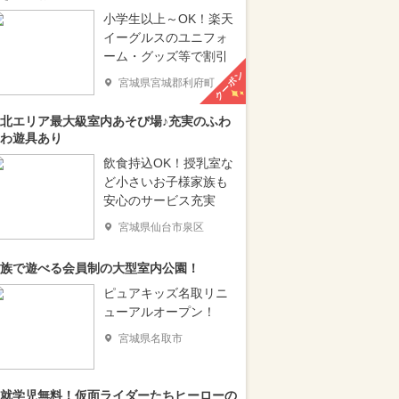
小学生以上～OK！楽天
イーグルスのユニフォ
ーム・グッズ等で割引
クーポン
宮城県宮城郡利府町
北エリア最大級室内あそび場♪充実のふわ
わ遊具あり
飲食持込OK！授乳室な
ど小さいお子様家族も
安心のサービス充実
宮城県仙台市泉区
族で遊べる会員制の大型室内公園！
ピュアキッズ名取リニ
ューアルオープン！
宮城県名取市
就学児無料！仮面ライダーたちヒーローの