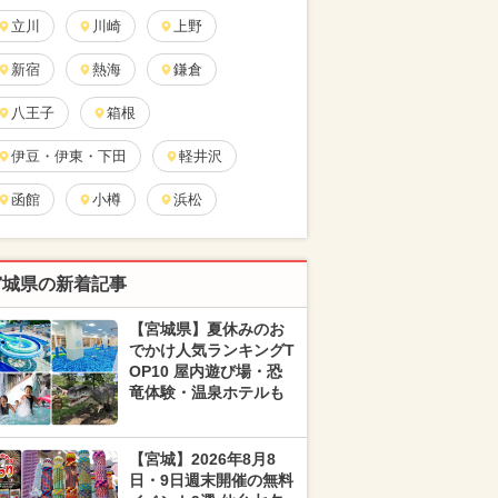
立川
川崎
上野
新宿
熱海
鎌倉
八王子
箱根
伊豆・伊東・下田
軽井沢
函館
小樽
浜松
宮城県の新着記事
【宮城県】夏休みのお
でかけ人気ランキングT
OP10 屋内遊び場・恐
竜体験・温泉ホテルも
【宮城】2026年8月8
日・9日週末開催の無料