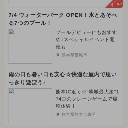
クーポン
7/4 ウォーターパーク OPEN！水とあそべ
る7つのプール！
プールデビューにもおすす
め♪スペシャルイベント開
催も
熊本県荒尾市
雨の日も暑い日も安心☆快適な屋内で思い
っきり遊ぼう♪
熊本IC近く☆“地域最大級”1
74口のクレーンゲームで爆
穫体験！
熊本県熊本市東区