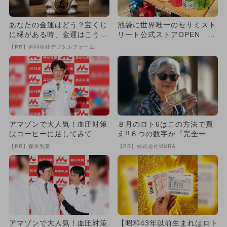
あなたの金運はどう？宝くじ
池袋に世界唯一のセサミスト
に縁がある時、金運はこう変
リート公式ストアOPEN カ
わる
フェも併設
【PR】合同会社デジタルファーム
アマゾンで大人気！血圧対策
８月のロト6はこの方法で買
はコーヒーに足してみて
え!!６つの数字が『完全一
致』する方法
【PR】森永乳業
【PR】株式会社MURA
アマゾンで大人気！血圧対策
【昭和43年以前生まれはロト