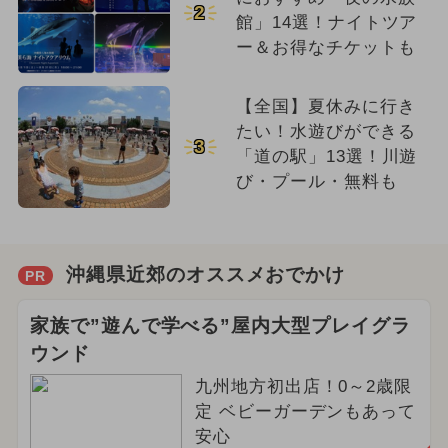
2
館」14選！ナイトツア
ー＆お得なチケットも
【全国】夏休みに行き
たい！水遊びができる
3
「道の駅」13選！川遊
び・プール・無料も
沖縄県近郊のオススメおでかけ
PR
家族で”遊んで学べる”屋内大型プレイグラ
ウンド
九州地方初出店！0～2歳限
定 ベビーガーデンもあって
安心