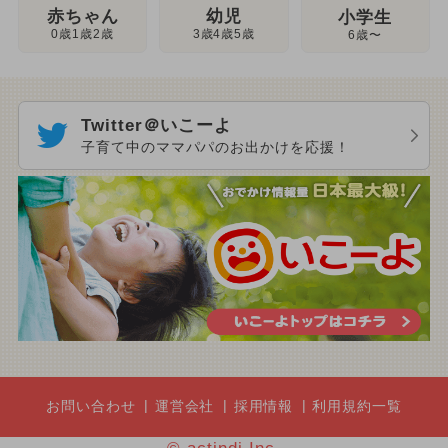
幼児
赤ちゃん
小学生
3歳4歳5歳
0歳1歳2歳
6歳〜
Twitter＠いこーよ
子育て中のママパパのお出かけを応援！
お問い合わせ
運営会社
採用情報
利用規約一覧