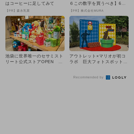
はコーヒーに足してみて
６この数字を買うべき】6つ
の数字が「完全一致」する
【PR】森永乳業
【PR】株式会社MURA
方...
池袋に世界唯一のセサミスト
アウトレット×マリオが初コ
リート公式ストアOPEN カ
ラボ 巨大フォトスポット＆
フェも併設
イルミも
Recommended by