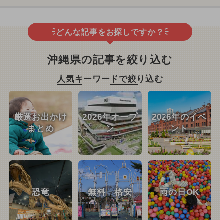
どんな記事をお探しですか？
沖縄県の記事を絞り込む
人気キーワードで絞り込む
厳選お出かけ
2026年オープ
2026年のイベ
まとめ
ン
ント
恐竜
無料・格安
雨の日OK