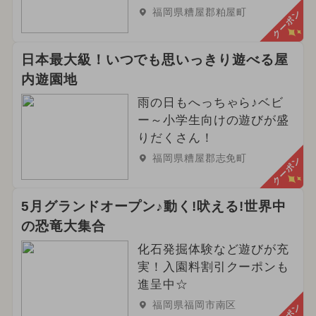
福岡県糟屋郡粕屋町
クーポン
日本最大級！いつでも思いっきり遊べる屋
内遊園地
雨の日もへっちゃら♪ベビ
ー～小学生向けの遊びが盛
りだくさん！
福岡県糟屋郡志免町
クーポン
5月グランドオープン♪動く!吠える!世界中
の恐竜大集合
化石発掘体験など遊びが充
実！入園料割引クーポンも
進呈中☆
福岡県福岡市南区