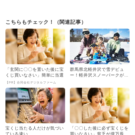
こちらもチェック！（関連記事）
「玄関に〇〇を置いた後に宝
群馬県北軽井沢で雪デビュ
くじ買いなさい」簡単に当選
ー！軽井沢スノーパークが20
25年12月20日にオープン
【PR】合同会社デジタルファーム
宝くじ当たる人だけが気づい
「〇〇した後に必ず宝くじを
ている違い
買いなさい」貧乏が億万長者