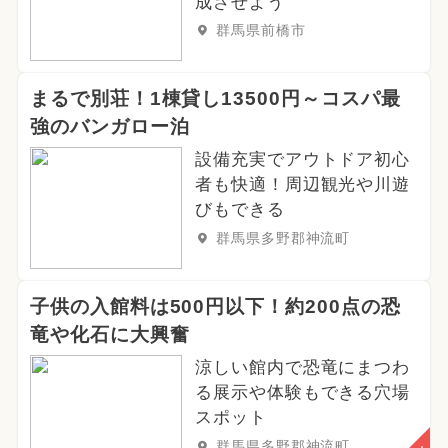
成させよう
群馬県前橋市
まるで別荘！1棟貸し13500円～コスパ最
強のバンガロー泊
設備充実でアウトドア初心
者も快適！周辺観光や川遊
びもできる
群馬県多野郡神流町
子供の入館料は500円以下！約200点の恐
竜や化石に大興奮
涼しい館内で恐竜にまつわ
る展示や体験もできる穴場
スポット
群馬県多野郡神流町