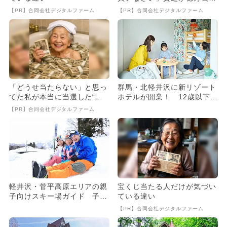
に
【PR】合同会社デジタルファーム
【PR】合同会社デジタルファーム
「どうせ当たらない」と思っ
群馬・北軽井沢に新リゾート
てた私が本当に当選した“買
ホテルが開業！ 12歳以下の
い方”がこれ
子どもは宿泊料金と食事が
【PR】合同会社デジタルファーム
無...
軽井沢・菅平高原エリアの親
宝くじ当たる人だけが気づい
子向けスキー場ガイド 子ど
ている違い
ものスキーデビューにぴった
【PR】合同会社デジタルファーム
り