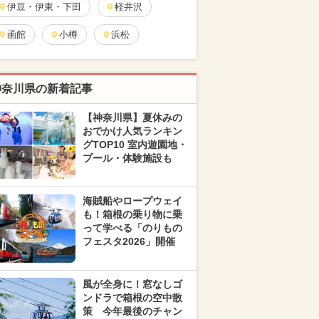
伊豆・伊東・下田
軽井沢
函館
小樽
浜松
神奈川県の新着記事
【神奈川県】夏休みの
おでかけ人気ランキン
グTOP10 室内遊園地・
プール・体験施設も
海賊船やロープウェイ
も！箱根の乗り物に乗
って学べる「のりもの
フェスタ2026」開催
風が全身に！窓なしゴ
ンドラで箱根の空中散
策 今年最後のチャン