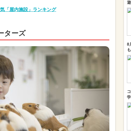
遊
気「屋内施設」ランキング
ーターズ
8
も
コ
学