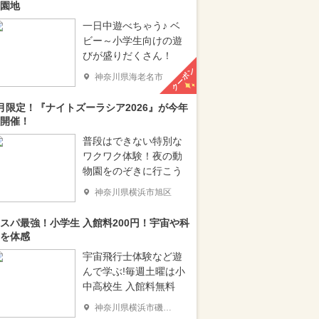
園地
一日中遊べちゃう♪ ベ
ビー～小学生向けの遊
びが盛りだくさん！
クーポン
神奈川県海老名市
月限定！『ナイトズーラシア2026』が今年
開催！
普段はできない特別な
ワクワク体験！夜の動
物園をのぞきに行こう
神奈川県横浜市旭区
スパ最強！小学生 入館料200円！宇宙や科
を体感
宇宙飛行士体験など遊
んで学ぶ!毎週土曜は小
中高校生 入館料無料
神奈川県横浜市磯子区