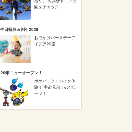
地や、 遊具がすごい公
園をチェック！
生日特典＆割引2026
おでかけバースデーア
イデア20選
026年ニューオープン！
ポケパーク！バイク体
験！ 宇宙兄弟！eスポ
ーツ！