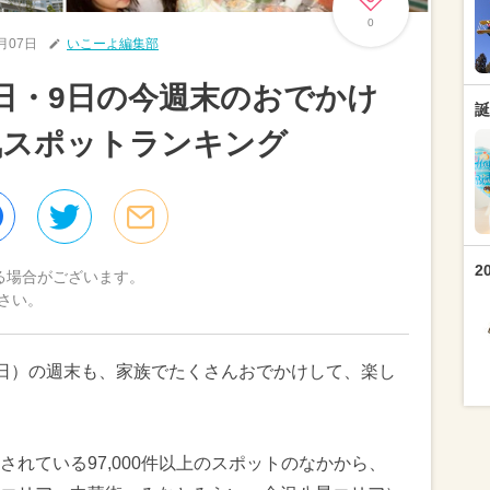
0
1月07日
いこーよ編集部
8日・9日の今週末のおでかけ
誕
気スポットランキング
2
る場合がございます。
さい。
9日（日）の週末も、家族でたくさんおでかけして、楽し
れている97,000件以上のスポットのなかから、