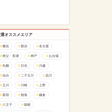
厳選オススメエリア
横浜
那須
名古屋
秩父・長瀞
神戸
お台場
札幌
日光
川越
仙台
二子玉川
品川
立川
川崎
上野
新宿
熱海
鎌倉
八王子
箱根