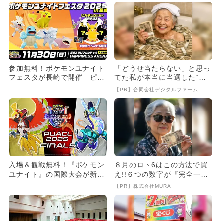
参加無料！ポケモンユナイト
「どうせ当たらない」と思っ
フェスタが長崎で開催 ピカ
てた私が本当に当選した“買
チュウのグリーティングも
い方”がこれ
【PR】合同会社デジタルファーム
入場＆観戦無料！『ポケモン
８月のロト6はこの方法で買
ユナイト』の国際大会が新宿
え!!６つの数字が『完全一
で開催 グリーティングも！
致』する方法
【PR】株式会社MURA