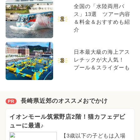
全国の「水陸両用バ
ス」13選 ツアー内容
2
＆料金＆おすすめも紹
介
日本最大級の海上アス
レチックが大人気！
3
プール＆スライダーも
長崎県近郊のオススメおでかけ
PR
イオンモール筑紫野店2階！猫カフェデビ
ューに最適♪
【3歳以下の子どもは入場