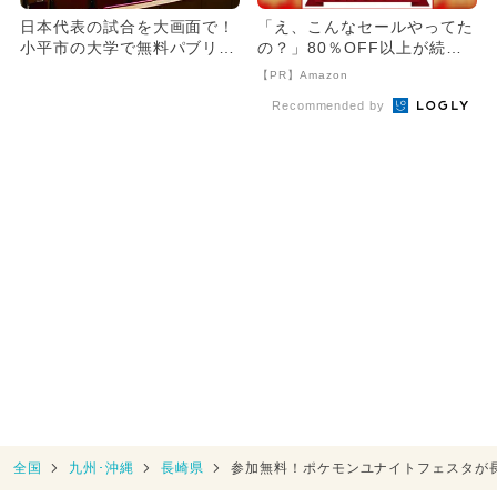
日本代表の試合を大画面で！
「え、こんなセールやってた
小平市の大学で無料パブリッ
の？」80％OFF以上が続々
クビューイングを6月21日
登場！Amazonの本気が...
【PR】Amazon
開...
Recommended by
全国
九州･沖縄
長崎県
参加無料！ポケモンユナイトフェスタが