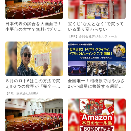
日本代表の試合を大画面で！
宝くじ“なんとなく”で買って
小平市の大学で無料パブリッ
いる限り変わらない
クビューイングを6月21日
【PR】合同会社デジタルファーム
開...
８月のロト6はこの方法で買
全国唯一！相模原ではやぶさ
え!!６つの数字が『完全一
2が小惑星に接近する瞬間を
致』する方法
プラネタリウムで応援しよ
【PR】株式会社MURA
う！