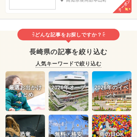
高知県長岡郡本山町
クーポン
どんな記事をお探しですか？
長崎県の記事を絞り込む
人気キーワードで絞り込む
厳選お出かけ
2026年オープ
2026年のイベ
まとめ
ン
ント
恐竜
無料・格安
雨の日OK