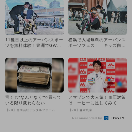
11種目以上のアーバンスポー
横浜で入場無料のアーバンス
ツを無料体験！豊洲でGW特
ポーツフェス！ キッズ向け
別フェス開催
体験会も
宝くじ“なんとなく”で買って
アマゾンで大人気！血圧対策
いる限り変わらない
はコーヒーに足してみて
【PR】合同会社デジタルファーム
【PR】森永乳業
Recommended by