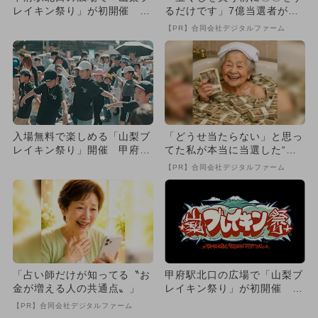
レイキン祭り」が初開催 無
るだけです」7億当選者が続
料体験会＆キッチンカーも多
出
【PR】合同会社デジタルファーム
数
入場無料で楽しめる「山梨ブ
「どうせ当たらない」と思っ
レイキン祭り」開催 甲府駅
てた私が本当に当選した“買
前で世界レベルのバトル！
い方”がこれ
【PR】合同会社デジタルファーム
「占い師だけが知ってる〝お
甲府駅北口の広場で「山梨ブ
金が増える人の共通点〟」
レイキン祭り」が初開催 無
料体験会＆キッチンカーも多
【PR】合同会社デジタルファーム
数