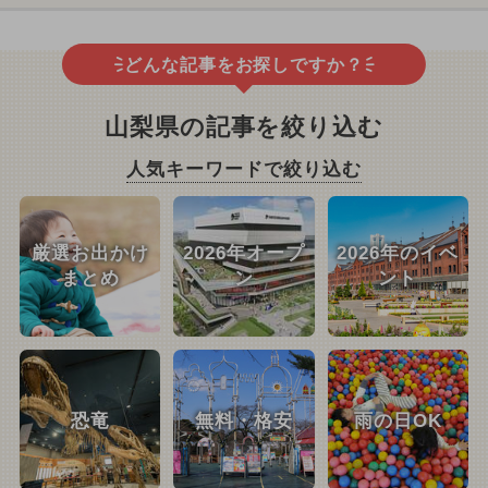
どんな記事をお探しですか？
山梨県の記事を絞り込む
人気キーワードで絞り込む
厳選お出かけ
2026年オープ
2026年のイベ
まとめ
ン
ント
恐竜
無料・格安
雨の日OK