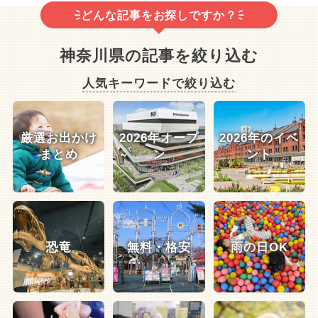
どんな記事をお探しですか？
神奈川県の記事を絞り込む
人気キーワードで絞り込む
厳選お出かけ
2026年オープ
2026年のイベ
まとめ
ン
ント
恐竜
無料・格安
雨の日OK