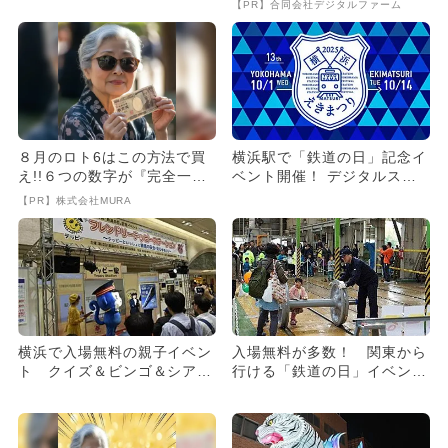
【PR】合同会社デジタルファーム
８月のロト6はこの方法で買
横浜駅で「鉄道の日」記念イ
え!!６つの数字が『完全一
ベント開催！ デジタルスタ
致』する方法
ンプラリーやミニSL体験も
【PR】株式会社MURA
横浜で入場無料の親子イベン
入場無料が多数！ 関東から
ト クイズ＆ビンゴ＆シアタ
行ける「鉄道の日」イベント
ーも！
16選