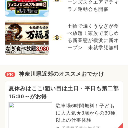
ーンズスクエアでティ
ラノ運動会も開催
七輪で焼くうなぎが食
べ放題！家族で楽しめ
3
る新業態が横浜に新オ
ープン 未就学児無料
神奈川県近郊のオススメおでかけ
PR
夏休みはここ!狙い目は土日・平日も第二部
15:30～がお得
駐車場6時間無料！子ども
に大人気★3歳からの30種
以上の仕事体験