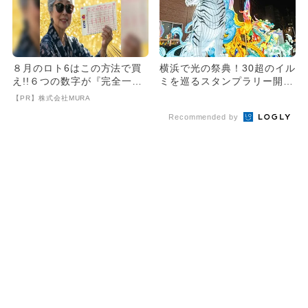
８月のロト6はこの方法で買
横浜で光の祭典！30超のイル
え!!６つの数字が『完全一
ミを巡るスタンプラリー開
致』する方法
催。1月20日からは春節祭も
【PR】株式会社MURA
Recommended by