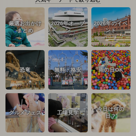
厳選お出かけ
2026年オープ
2026年のイベ
まとめ
ン
ント
恐竜
無料・格安
雨の日OK
今日は何の
グルメフェス
工場見学
日？