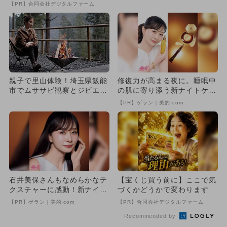
い方”がこれ
＆イタリア料理のフルコース
【PR】合同会社デジタルファーム
も
親子で里山体験！埼玉県飯能
修復力が高まる夜に。睡眠中
市でムササビ観察とジビエ解
の肌に寄り添う新ナイトケア
体 キャンプ泊から日帰りも
が誕生！
【PR】ゲラン｜美的.com
O...
石井美保さんもなめらかなテ
【宝くじ買う前に】ここで気
クスチャーに感動！新ナイト
づくかどうかで変わります
ケア
【PR】ゲラン｜美的.com
【PR】合同会社デジタルファーム
Recommended by