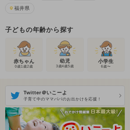
福井県
子どもの年齢から探す
幼児
赤ちゃん
小学生
3歳4歳5歳
0歳1歳2歳
6歳〜
Twitter＠いこーよ
子育て中のママパパのお出かけを応援！