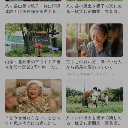
八ヶ岳山麓で親子一緒に狩猟
八ヶ岳の風土を親子で楽しめ
体験！現役猟師が案内するジ
る一棟貸し宿開業 野菜収穫
ビエ料理と一棟貸し宿泊プラ
＆イタリア料理のフルコース
ン
も
山梨・北杜市のアウトドア複
宝くじの買い方、気づいた人
合施設で開業3周年祭 入場
から結果が変わっていく
無料で自然体験や親子サウナ
【PR】合同会社デジタルファーム
も
「どうせ当たらない」と思っ
八ヶ岳の風土を親子で楽しめ
てた私が本当に当選した“買
る一棟貸し宿開業 野菜収穫