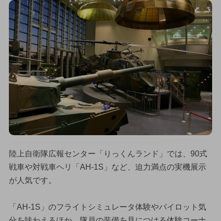
陸上自衛隊広報センター「りっくんランド」では、90式
戦車や対戦車ヘリ「AH-1S」など、迫力満点の実機展示
が人気です。
「AH-1S」のフライトシミュレータ体験やパイロット気
分を味わえるほか、隊員の装備を見につける体験コーナ