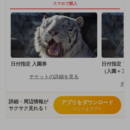
スマホで購入
日付指定 入園券
日付指定 ア
（入園＋ア
チケットの詳細を見る
チケ
詳細・周辺情報が
アプリをダウンロード
サクサク見れる！
いこーよアプリ