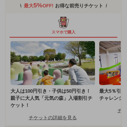
5%
最大
OFF!
お得な前売りチケット
スマホで購入
大人は100円引き・子供は50円引き！
最大5％引き
親子に大人気「元気の森」入場割引チ
チャレンジ
ケット！
チケ
チケットの詳細を見る