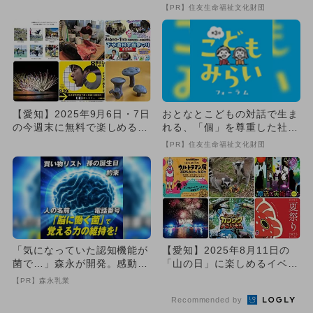
楽しめるイベント8選
ージ
【PR】住友生命福祉文化財団
【愛知】2025年9月6日・7日
おとなとこどもの対話で生ま
の今週末に無料で楽しめるイ
れる、「個」を尊重した社会
ベント8選
づくり
【PR】住友生命福祉文化財団
「気になっていた認知機能が
【愛知】2025年8月11日の
菌で…」森永が開発。感動の
「山の日」に楽しめるイベン
70代続出
ト18選 無料も！
【PR】森永乳業
Recommended by