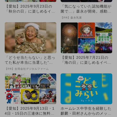
【愛知】2025年9月23日の
「気になっていた認知機能が
「秋分の日」に楽しめるイベ
菌で…」森永が開発。感動の
ント12選 無料イベント...
70代続出
【PR】森永乳業
「どうせ当たらない」と思っ
【愛知】2025年7月21日の
てた私が本当に当選した“買
「海の日」に楽しめるイベン
い方”がこれ
ト11選 無料イベントも...
【PR】合同会社デジタルファーム
【愛知】2025年9月13日・1
ホームレス中学生を経験した
4日・15日の三連休に無料で
麒麟・田村さんからのメッセ