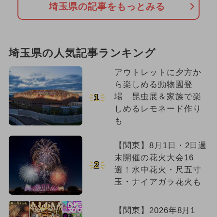
埼玉県の記事をもっとみる
埼玉県の人気記事ランキング
アウトレットに夕方か
ら楽しめる動物園登
場 昆虫展＆家族で楽
1
しめるレモネード作り
も
【関東】8月1日・2日週
末開催の花火大会16
2
選！水中花火・尺五寸
玉・ナイアガラ花火も
【関東】2026年8月1