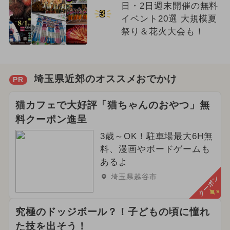
日・2日週末開催の無料
3
イベント20選 大規模夏
祭り＆花火大会も！
埼玉県近郊のオススメおでかけ
PR
猫カフェで大好評「猫ちゃんのおやつ」無
料クーポン進呈
3歳～OK！駐車場最大6H無
料、漫画やボードゲームも
あるよ
埼玉県越谷市
クーポン
究極のドッジボール？！子どもの頃に憧れ
た技を出そう！