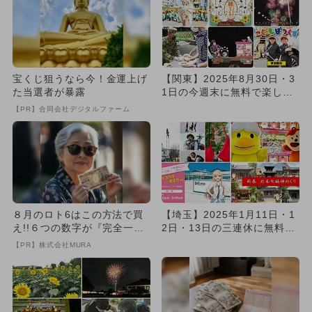
宝くじ狙うなら今！金運上げ
【関東】2025年8月30日・3
た当選者が暴露
1日の今週末に無料で楽しめ
るイベント15選
【PR】合同会社デジタルファーム
８月のロト6はこの方法で買
【埼玉】2025年1月11日・1
え!!６つの数字が『完全一
2日・13日の三連休に無料で
致』する方法
楽しめるイベント8選
【PR】株式会社MURA