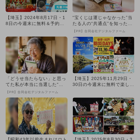
【埼玉】2024年8月17日・1
“宝くじは運じゃなかった”当
8日の今週末に無料＆予約不
たる人の“共通点”を知っただ
要で楽しめるイベント7...
け
【PR】合同会社デジタルファーム
「どうせ当たらない」と思っ
【埼玉】2025年11月29日・
てた私が本当に当選した“買
30日の今週末に無料で楽しめ
い方”がこれ
るイベント8選
【PR】合同会社デジタルファーム
【昭和43年以前生まれはロト
【埼玉】2025年8月30日・3