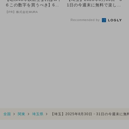
６この数字を買うべき】6つ
1日の今週末に無料で楽しめ
の数字が「完全一致」する
るイベント5選
【PR】株式会社MURA
方...
Recommended by
全国
関東
埼玉県
【埼玉】2025年8月30日・31日の今週末に