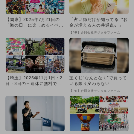
【関東】2025年7月21日の
「占い師だけが知ってる〝お
「海の日」に楽しめるイベン
金が増える人の共通点〟」
ト11選 無料イベントも...
【PR】合同会社デジタルファーム
【埼玉】2025年11月1日・2
宝くじ“なんとなく”で買って
日・3日の三連休に無料で楽
いる限り変わらない
しめるイベント10選
【PR】合同会社デジタルファーム