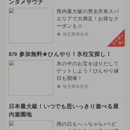
ンタメサウナ
県内最大級の男女共有スパ
エリアで大満足！お得なク
ーポンも☆
埼玉県羽生市
クーポン
8/9 参加無料★ひんやり！氷柱宝探し！
氷の中のお宝をほりだして
ゲットしよう！ひんやり縁
日も開催！
埼玉県本庄市
日本最大級！いつでも思いっきり遊べる屋
内遊園地
雨の日もへっちゃら♪ベビ