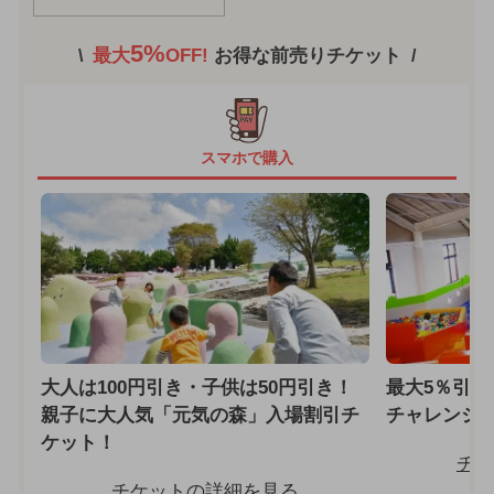
5%
最大
OFF!
お得な前売りチケット
スマホで購入
大人は100円引き・子供は50円引き！
最大5％引き
親子に大人気「元気の森」入場割引チ
チャレンジ
ケット！
チケ
チケットの詳細を見る