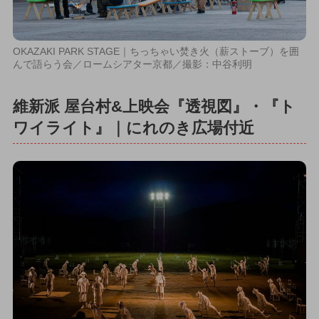
OKAZAKI PARK STAGE｜ちっちゃい焚き火（薪ストーブ）を囲
んで語らう会／ロームシアター京都／撮影：中谷利明
維新派 屋台村&上映会『透視図』・『ト
ワイライト』｜にれのき広場付近