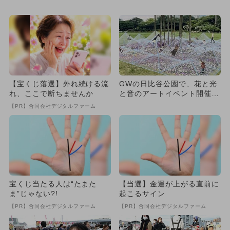
開催 花...
場 中に入れる＆お花の無料
配布も
【宝くじ落選】外れ続ける流
GWの日比谷公園で、花と光
れ、ここで断ちませんか
と音のアートイベント開催
ワークショップ＆キッチンカ
【PR】合同会社デジタルファーム
ー...
宝くじ当たる人は“たまた
【当選】金運が上がる直前に
ま”じゃない?!
起こるサイン
【PR】合同会社デジタルファーム
【PR】合同会社デジタルファーム