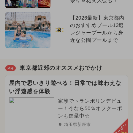
祭り＆花火大会も！
【2026最新】東京都内
のおすすめプール13選
3
レジャープールから身
近な公園プールまで
東京都近郊のオススメおでかけ
PR
屋内で思いきり遊べる！日常では味わえな
い浮遊感を体験
家族でトランポリンデビュ
ー！今なら50％オフクーポ
ンも進呈中☆
埼玉県新座市
クーポン