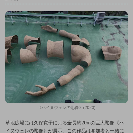
《ハイヌウェレの彫像》(2020)
草地広場には久保寛子による全長約20mの巨大彫像《ハ
イヌウェレの彫像》が展示。この作品は参加者と一緒に