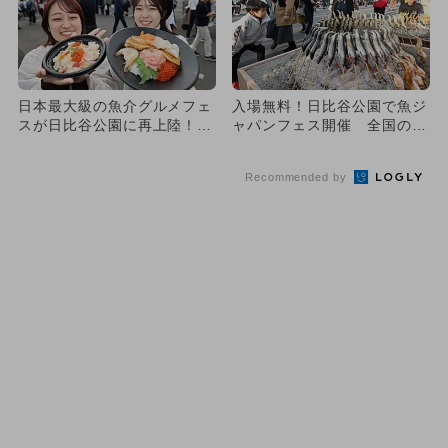
日本最大級の魚介グルメフェ
入場無料！日比谷公園で魚ジ
スが日比谷公園に再上陸！
ャパンフェス開催 全国の魚
日本の魚を親子で堪能しよ
介グルメが集結！
う！
Recommended by