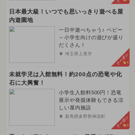
日本最大級！いつでも思いっきり遊べる屋
内遊園地
一日中遊べちゃう♪ ベビー
～小学生向けの遊びが盛り
だくさん！
埼玉県上尾市
クーポン
未就学児は入館無料！約200点の恐竜や化
石に大興奮！
小学生入館料500円！恐竜
展示や発掘体験もできる涼
しい屋内施設
群馬県多野郡神流町
クーポン