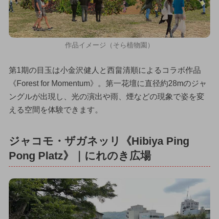
作品イメージ（そら植物園）
第1期の目玉は小金沢健人と西畠清順によるコラボ作品
《Forest for Momentum》。第一花壇に直径約28mのジャ
ングルが出現し、光の演出や雨、煙などの現象で姿を変
える空間を体験できます。
ジャコモ・ザガネッリ《Hibiya Ping
Pong Platz》｜にれのき広場