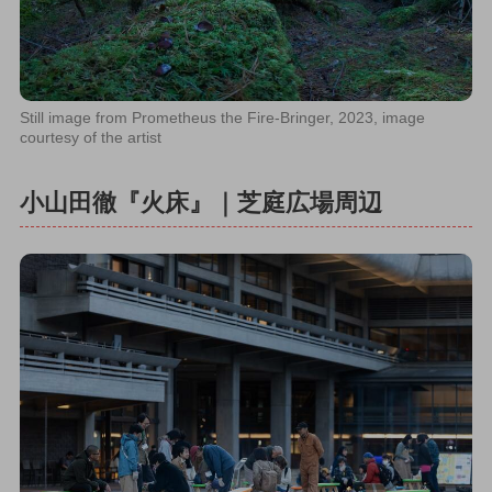
Still image from Prometheus the Fire-Bringer, 2023, image
courtesy of the artist
小山田徹『火床』｜芝庭広場周辺