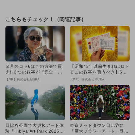
こちらもチェック！（関連記事）
８月のロト6はこの方法で買
【昭和43年以前生まれはロト
え!!６つの数字が『完全一
６この数字を買うべき】6つ
致』する方法
の数字が「完全一致」する
【PR】株式会社MURA
【PR】株式会社MURA
方...
日比谷公園で大規模アート体
東京ミッドタウン日比谷に
験「Hibiya Art Park 2025」
「巨大フラワーアート」登