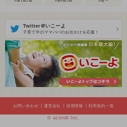
3歳4歳5歳
0歳1歳2歳
6歳〜
Twitter＠いこーよ
子育て中のママパパのお出かけを応援！
お問い合わせ
運営会社
採用情報
利用規約一覧
© actindi Inc.