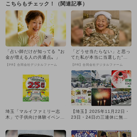
こちらもチェック！（関連記事）
「占い師だけが知ってる〝お
「どうせ当たらない」と思っ
金が増える人の共通点〟」
てた私が本当に当選した“買
い方”がこれ
【PR】合同会社デジタルファーム
【PR】合同会社デジタルファーム
埼玉「マルイファミリー志
【埼玉】2025年11月22日・
木」で子供向け体験イベント
23日・24日の三連休に無料
開催 すべての体験が参加無
で楽しめるイベント1...
料！