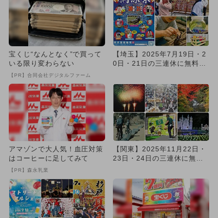
宝くじ“なんとなく”で買って
【埼玉】2025年7月19日・2
いる限り変わらない
0日・21日の三連休に無料で
楽しめるイベント12...
【PR】合同会社デジタルファーム
アマゾンで大人気！血圧対策
【関東】2025年11月22日・
はコーヒーに足してみて
23日・24日の三連休に無料
で楽しめるイベント1...
【PR】森永乳業