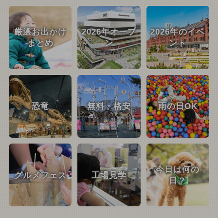
厳選お出かけ
2026年オープ
2026年のイベ
まとめ
ン
ント
恐竜
無料・格安
雨の日OK
今日は何の
グルメフェス
工場見学
日？