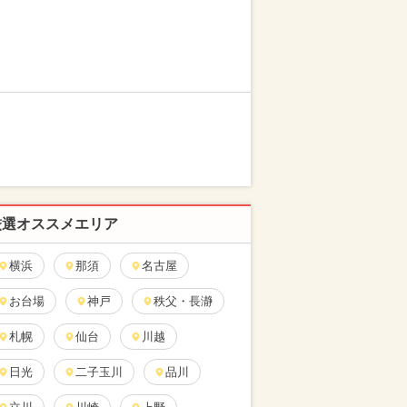
厳選オススメエリア
横浜
那須
名古屋
お台場
神戸
秩父・長瀞
札幌
仙台
川越
日光
二子玉川
品川