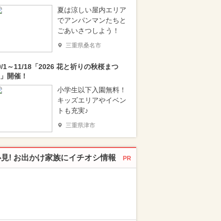
夏は涼しい屋内エリア
でアンパンマンたちと
ごあいさつしよう！
三重県桑名市
0/1～11/18「2026 花と祈りの秋桜まつ
」開催！
小学生以下入園無料！
キッズエリアやイベン
トも充実♪
三重県津市
必見! お出かけ家族にイチオシ情報
PR