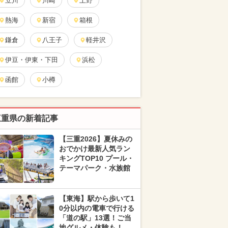
立川
川崎
上野
熱海
新宿
箱根
鎌倉
八王子
軽井沢
伊豆・伊東・下田
浜松
函館
小樽
三重県の新着記事
【三重2026】夏休みの
おでかけ最新人気ラン
キングTOP10 プール・
テーマパーク・水族館
【東海】駅から歩いて1
0分以内の電車で行ける
「道の駅」13選！ご当
地グルメ・体験も！