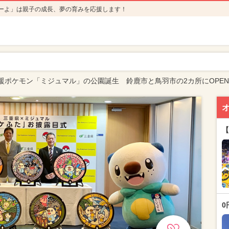
ーよ」は親子の成長、夢の育みを応援します！
援ポケモン「ミジュマル」の公園誕生 鈴鹿市と鳥羽市の2カ所にOPE
【
0