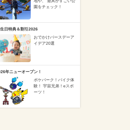
地や、 遊具がすごい公
園をチェック！
生日特典＆割引2026
おでかけバースデーア
イデア20選
026年ニューオープン！
ポケパーク！バイク体
験！ 宇宙兄弟！eスポ
ーツ！