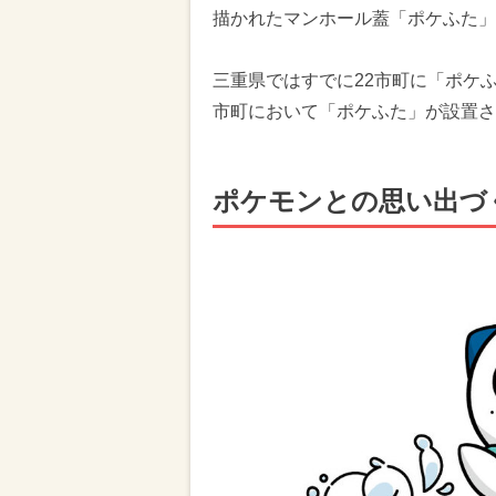
描かれたマンホール蓋「ポケふた」
三重県ではすでに22市町に「ポケ
市町において「ポケふた」が設置さ
ポケモンとの思い出づ