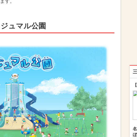
ます。
ミジュマル公園
【
名
ぼ