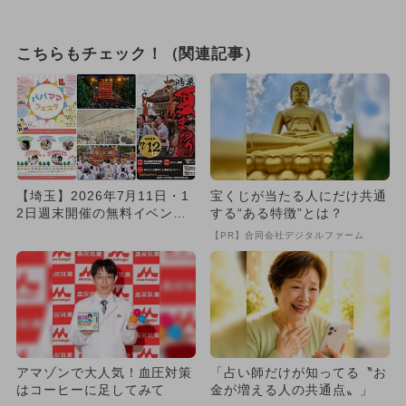
こちらもチェック！（関連記事）
【埼玉】2026年7月11日・1
宝くじが当たる人にだけ共通
2日週末開催の無料イベント6
する“ある特徴”とは？
選 鴻巣夏まつり＆バ...
【PR】合同会社デジタルファーム
アマゾンで大人気！血圧対策
「占い師だけが知ってる〝お
はコーヒーに足してみて
金が増える人の共通点〟」