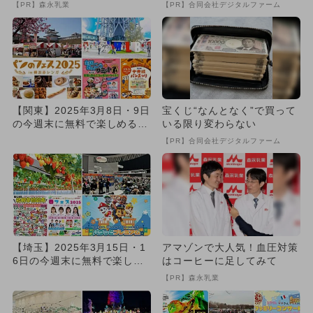
【PR】森永乳業
【PR】合同会社デジタルファーム
【関東】2025年3月8日・9日
宝くじ“なんとなく”で買って
の今週末に無料で楽しめるイ
いる限り変わらない
ベント17選
【PR】合同会社デジタルファーム
【埼玉】2025年3月15日・1
アマゾンで大人気！血圧対策
6日の今週末に無料で楽しめ
はコーヒーに足してみて
るイベント9選
【PR】森永乳業