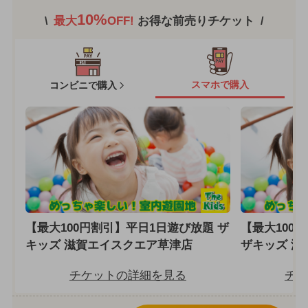
10%
最大
OFF!
お得な前売りチケット
スマホで購入
コンビニで購入
【最大100円割引】平日1日遊び放題 ザ
【最大100
キッズ 滋賀エイスクエア草津店
ザキッズ 滋
チケットの詳細を見る
チケ