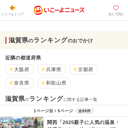
いこーよトップ
あとで読む
滋賀県
ランキング
の
のおでかけ
近隣の都道府県
大阪府
兵庫県
京都府
奈良県
和歌山県
滋賀県
ランキング
の
に関する記事一覧
1ページ目 / 5ページ
全88件
関西「2025親子に人気の温泉・