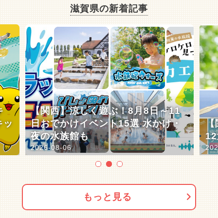
滋賀県の新着記事
キ
【関西】涼しく遊ぶ！8月8日～11
キッ
日おでかけイベント15選 水かけ・
【
夜の水族館も
1
2026-08-06
202
もっと見る