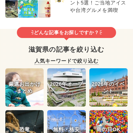
ント5選！ご当地アイス
や台湾グルメを満喫
どんな記事をお探しですか？
滋賀県の記事を絞り込む
人気キーワードで絞り込む
厳選お出かけ
2026年オープ
2026年のイベ
まとめ
ン
ント
恐竜
無料・格安
雨の日OK