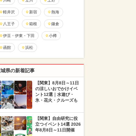
川崎
立川
上野
軽井沢
新宿
熱海
八王子
箱根
鎌倉
伊豆・伊東・下田
小樽
函館
浜松
茨城県の新着記事
【関東】8月8日～11日
の涼しいおでかけイベ
ント12選｜水遊び・
氷・花火・クルーズも
【関東】自由研究に役
立つイベント14選 2026
年8月8日～11日開催