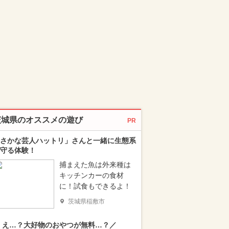
茨城県のオススメの遊び
PR
さかな芸人ハットリ」さんと一緒に生態系
守る体験！
捕まえた魚は外来種は
キッチンカーの食材
に！試食もできるよ！
茨城県稲敷市
 え…？大好物のおやつが無料…？／