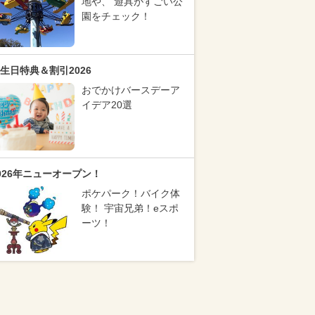
地や、 遊具がすごい公
園をチェック！
生日特典＆割引2026
おでかけバースデーア
イデア20選
026年ニューオープン！
ポケパーク！バイク体
験！ 宇宙兄弟！eスポ
ーツ！