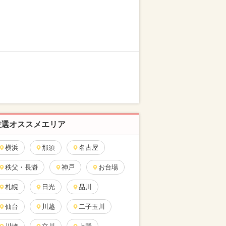
厳選オススメエリア
横浜
那須
名古屋
秩父・長瀞
神戸
お台場
札幌
日光
品川
仙台
川越
二子玉川