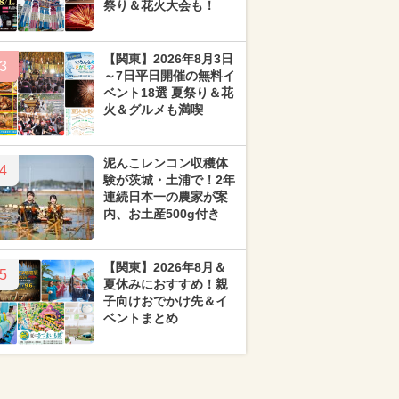
祭り＆花火大会も！
【関東】2026年8月3日
3
～7日平日開催の無料イ
ベント18選 夏祭り＆花
火＆グルメも満喫
泥んこレンコン収穫体
4
験が茨城・土浦で！2年
連続日本一の農家が案
内、お土産500g付き
【関東】2026年8月＆
5
夏休みにおすすめ！親
子向けおでかけ先＆イ
ベントまとめ