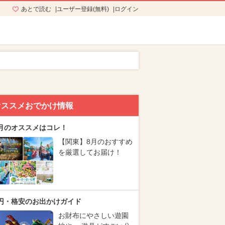
あとで読む
ユーザー登録(無料)
ログイン
オススメおでかけ情報
月のオススメはコレ！
【関東】8月のおすすめ
を厳選してお届け！
円・格安のお出かけガイド
お財布にやさしい遊園