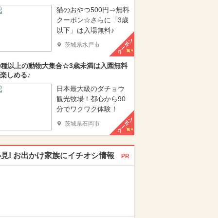
猫のおやつ500円⇒無料
クーポン☆さらに「3歳
以下」は入場無料♪
クーポン
茨城県水戸市
0種以上の動物大集合☆3歳未満は入園無料
楽しめる♪
日本最大級のダチョウ
観光牧場！都心から90
分でワクワク体験！
クーポン
茨城県石岡市
必見! お出かけ家族にイチオシ情報
PR