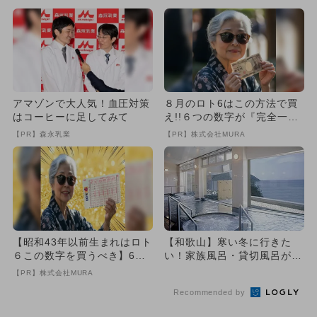
アマゾンで大人気！血圧対策
８月のロト6はこの方法で買
はコーヒーに足してみて
え!!６つの数字が『完全一
致』する方法
【PR】森永乳業
【PR】株式会社MURA
【昭和43年以前生まれはロト
【和歌山】寒い冬に行きた
６この数字を買うべき】6つ
い！家族風呂・貸切風呂があ
の数字が「完全一致」する
る日帰りスーパー銭湯・温泉
【PR】株式会社MURA
方...
3選
Recommended by