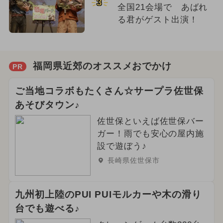
3
全国21会場で あばれ
る君がゲスト出演！
福岡県近郊のオススメおでかけ
PR
ご当地コラボもたくさん☆サープラ佐世保
あそびタウン♪
佐世保といえば佐世保バー
ガー！雨でも安心の屋内施
設で遊ぼう♪
長崎県佐世保市
九州初上陸のPUI PUIモルカーや木の滑り
台でも遊べる♪