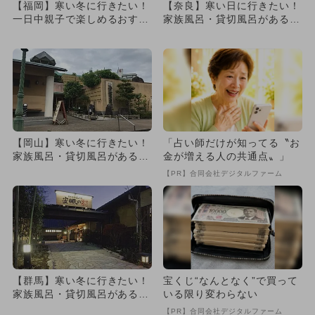
【福岡】寒い冬に行きたい！
【奈良】寒い日に行きたい！
一日中親子で楽しめるおすす
家族風呂・貸切風呂がある日
めスーパー銭湯＆温泉7選
帰りスーパー銭湯・温泉3選
【岡山】寒い冬に行きたい！
「占い師だけが知ってる〝お
家族風呂・貸切風呂がある日
金が増える人の共通点〟」
帰りスーパー銭湯・温泉3選
【PR】合同会社デジタルファーム
【群馬】寒い冬に行きたい！
宝くじ“なんとなく”で買って
家族風呂・貸切風呂がある日
いる限り変わらない
帰りスーパー銭湯・温泉3選
【PR】合同会社デジタルファーム