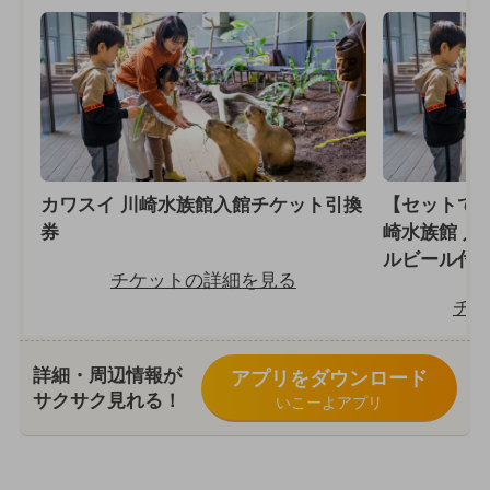
カワスイ 川崎水族館入館チケット引換
【セットで2
券
崎⽔族館 入
ルビール付
チケットの詳細を見る
チケ
詳細・周辺情報が
アプリをダウンロード
サクサク見れる！
いこーよアプリ