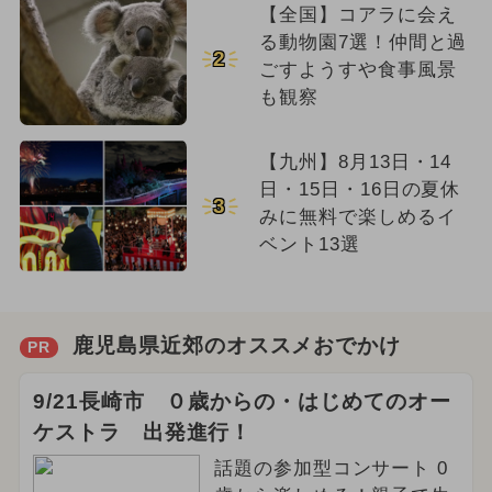
【全国】コアラに会え
る動物園7選！仲間と過
2
ごすようすや食事風景
も観察
【九州】8月13日・14
日・15日・16日の夏休
3
みに無料で楽しめるイ
ベント13選
鹿児島県近郊のオススメおでかけ
PR
9/21長崎市 ０歳からの・はじめてのオー
ケストラ 出発進行！
話題の参加型コンサート 0