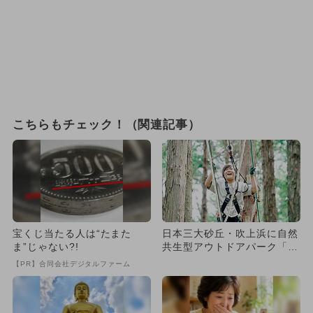
こちらもチェック！（関連記事）
宝くじ当たる人は“たまた
日本三大砂丘・吹上浜に自然
ま”じゃない?!
共生型アウトドアパーク「フ
ォレストアドベンチャー」誕
【PR】合同会社デジタルファーム
生