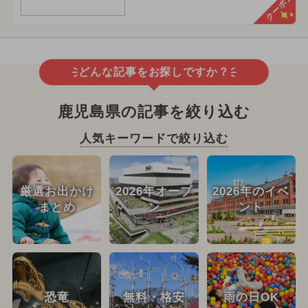
クーポン
どんな記事をお探しですか？
鹿児島県の記事を絞り込む
人気キーワードで絞り込む
厳選お出かけ
2026年オープ
2026年のイベ
まとめ
ン
ント
恐竜
無料・格安
雨の日OK