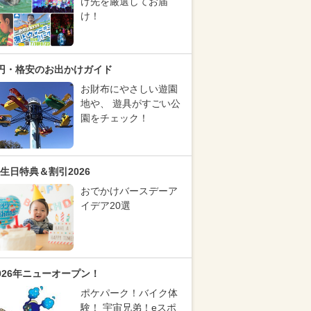
け先を厳選してお届
け！
円・格安のお出かけガイド
お財布にやさしい遊園
地や、 遊具がすごい公
園をチェック！
生日特典＆割引2026
おでかけバースデーア
イデア20選
026年ニューオープン！
ポケパーク！バイク体
験！ 宇宙兄弟！eスポ