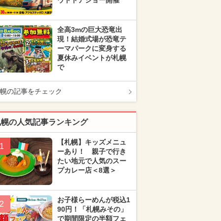
ウトドアショー開催
全高3mの巨大恐竜出
現！結婚式場が恐竜テ
ーマパークに変身する
夏休みイベントが札幌
で
幌の記事をチェック
札幌の人気記事ランキング
【札幌】キッズメニュ
1
ーあり！ 親子で行き
たい地元で人気のスー
プカレー店＜8選＞
お子様らーめんが税込1
2
90円！「札幌みその」
で期間限定の半額フェ