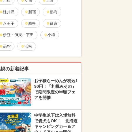
川崎
立川
上野
軽井沢
新宿
熱海
八王子
箱根
鎌倉
伊豆・伊東・下田
小樽
函館
浜松
札幌の新着記事
お子様らーめんが税込1
90円！「札幌みその」
で期間限定の半額フェ
アを開催
中学生以下は入場無料
で愛犬もOK！ 北海道
キャンピングカー＆ア