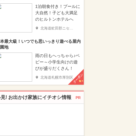
1泊朝食付き！プールに
大自然！子ども大満足
のヒルトンホテルへ
北海道虻田郡ニセコ町
本最大級！いつでも思いっきり遊べる屋内
園地
雨の日もへっちゃら♪ベ
ビー～小学生向けの遊
びが盛りだくさん！
クーポン
北海道札幌市厚別区
必見! お出かけ家族にイチオシ情報
PR