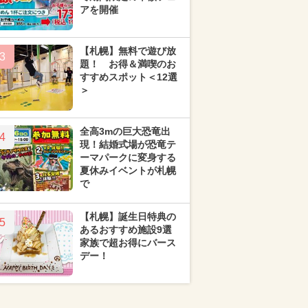
アを開催
【札幌】無料で遊び放
3
題！ お得＆満喫のお
すすめスポット＜12選
＞
全高3mの巨大恐竜出
4
現！結婚式場が恐竜テ
ーマパークに変身する
夏休みイベントが札幌
で
【札幌】誕生日特典の
5
あるおすすめ施設9選
家族で超お得にバース
デー！