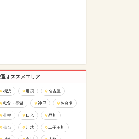
厳選オススメエリア
横浜
那須
名古屋
秩父・長瀞
神戸
お台場
札幌
日光
品川
仙台
川越
二子玉川