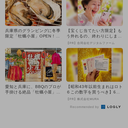
兵庫県のグランピングに冬季
【宝くじ当てたい方限定】も
限定「牡蠣小屋」OPEN！
う外れるの、終わりにしませ
海の幸が90分間食べ放題＆...
んか
【PR】合同会社デジタルファーム
愛知と兵庫に、BBQのプロが
【昭和43年以前生まれはロト
手掛ける絶品「牡蠣小屋」3
６この数字を買うべき】6つ
店舗が期間限定OPEN 海...
の数字が「完全一致」する
【PR】株式会社MURA
方...
Recommended by