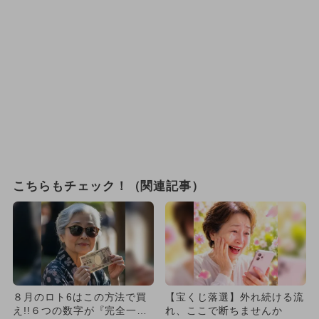
こちらもチェック！（関連記事）
８月のロト6はこの方法で買
【宝くじ落選】外れ続ける流
え!!６つの数字が『完全一
れ、ここで断ちませんか