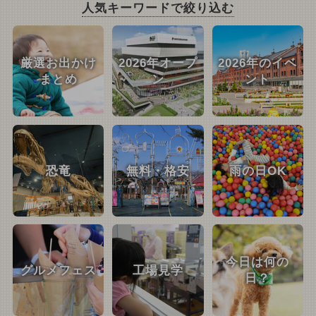
人気キーワードで絞り込む
厳選お出かけ
2026年オープ
2026年のイベ
まとめ
ン
ント
恐竜
無料・格安
雨の日OK
今日は何の
グルメフェス
工場見学
日？