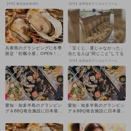
致』する方法
【PR】株式会社MURA
【PR】合同会社デジタルファーム
兵庫県のグランピングに冬季
「宝くじ、運じゃなかった」
限定「牡蠣小屋」OPEN！
当たる人は“同じこと”してる
海の幸が90分間食べ放題＆...
【PR】合同会社デジタルファーム
愛知・知多半島のグランピン
愛知・知多半島のグランピン
グ＆BBQ複合施設に日本最大
グ＆BBQ複合施設に日本最大
級の「体験型牡蠣小屋」O
級の「体験型牡蠣小屋」O
P...
P...