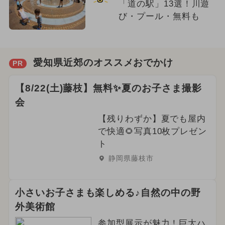
「道の駅」13選！川遊
び・プール・無料も
愛知県近郊のオススメおでかけ
PR
【8/22(土)藤枝】無料✨夏のお子さま撮影
会
【残りわずか】夏でも屋内
で快適🌻写真10枚プレゼン
ト
静岡県藤枝市
小さいお子さまも楽しめる♪自然の中の野
外美術館
参加型展示が魅力！巨大ハ