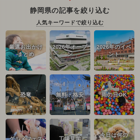
静岡県の記事を絞り込む
人気キーワードで絞り込む
厳選お出かけ
2026年オープ
2026年のイベ
まとめ
ン
ント
恐竜
無料・格安
雨の日OK
今日は何の
グルメフェス
工場見学