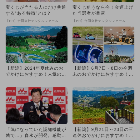
宝くじが当たる人にだけ共通
宝くじ狙うなら今！金運上げ
する“ある特徴”とは？
た当選者が暴露
【PR】合同会社デジタルファーム
【PR】合同会社デジタルファーム
【新潟】2024年夏休みのお
【新潟】6月7日・8日の今週
でかけにおすすめ！人気のス
末のおでかけにおすすめ！人
ポットランキング
気のスポットランキング
「気になっていた認知機能が
【新潟】9月21日～23日の三
菌で…」森永が開発。感動の
連休おでかけにおすすめ！人