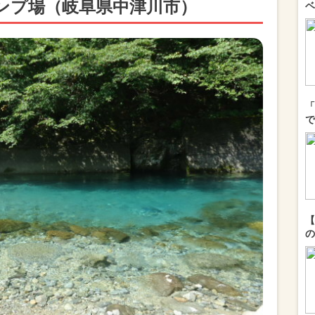
ャンプ場（岐阜県中津川市）
ベ
「
で
【
の