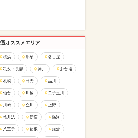
厳選オススメエリア
横浜
那須
名古屋
秩父・長瀞
神戸
お台場
札幌
日光
品川
仙台
川越
二子玉川
川崎
立川
上野
軽井沢
新宿
熱海
八王子
箱根
鎌倉