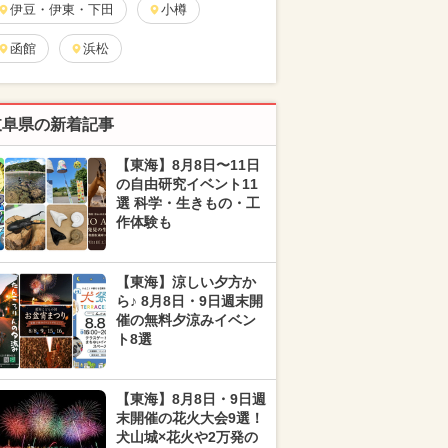
伊豆・伊東・下田
小樽
函館
浜松
岐阜県の新着記事
【東海】8月8日〜11日
の自由研究イベント11
選 科学・生きもの・工
作体験も
【東海】涼しい夕方か
ら♪ 8月8日・9日週末開
催の無料夕涼みイベン
ト8選
【東海】8月8日・9日週
末開催の花火大会9選！
犬山城×花火や2万発の