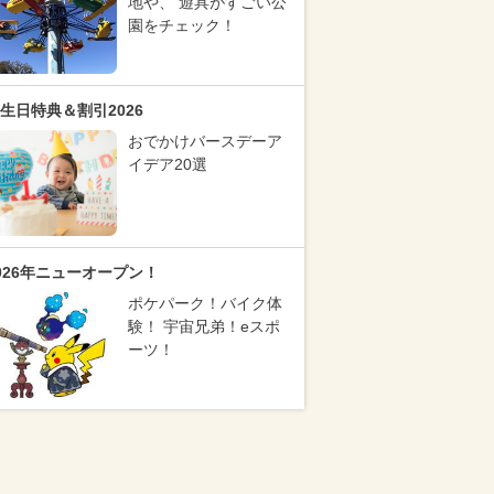
地や、 遊具がすごい公
園をチェック！
生日特典＆割引2026
おでかけバースデーア
イデア20選
026年ニューオープン！
ポケパーク！バイク体
験！ 宇宙兄弟！eスポ
ーツ！