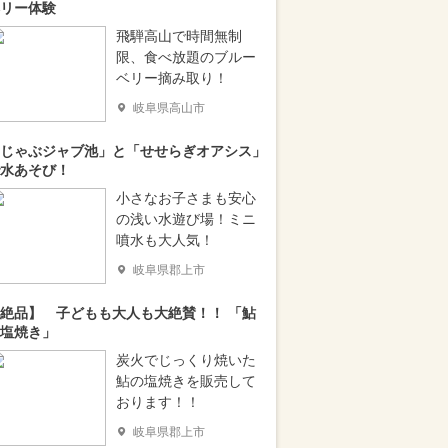
リー体験
飛騨高山で時間無制
限、食べ放題のブルー
ベリー摘み取り！
岐阜県高山市
じゃぶジャブ池」と「せせらぎオアシス」
水あそび！
小さなお子さまも安心
の浅い水遊び場！ミニ
噴水も大人気！
岐阜県郡上市
絶品】 子どもも大人も大絶賛！！ 「鮎
塩焼き」
炭火でじっくり焼いた
鮎の塩焼きを販売して
おります！！
岐阜県郡上市